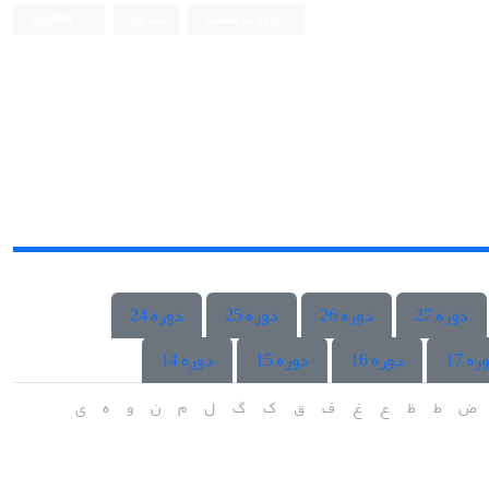
ورود به سامانه
ثبت نام
English
دوره 27
دوره 26
دوره 25
دوره 24
ره 17
دوره 16
دوره 15
دوره 14
ض
ط
ظ
ع
غ
ف
ق
ک
گ
ل
م
ن
و
ه
ی