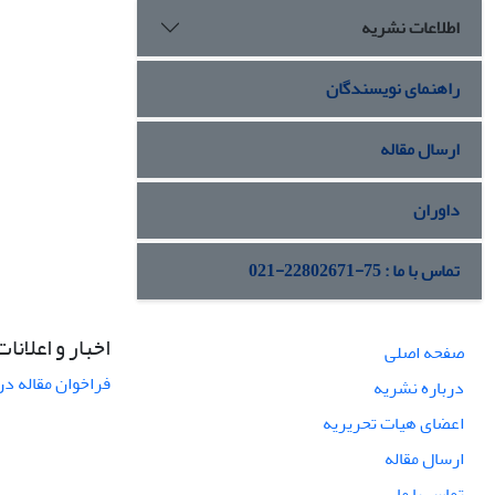
اطلاعات نشریه
راهنمای نویسندگان
ارسال مقاله
داوران
تماس با ما : 75-22802671-021
اخبار و اعلانات
صفحه اصلی
فراخوان مقاله در
درباره نشریه
اعضای هیات تحریریه
ارسال مقاله
تماس با ما