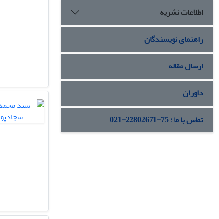
اطلاعات نشریه
راهنمای نویسندگان
ارسال مقاله
داوران
تماس با ما : 75-22802671-021