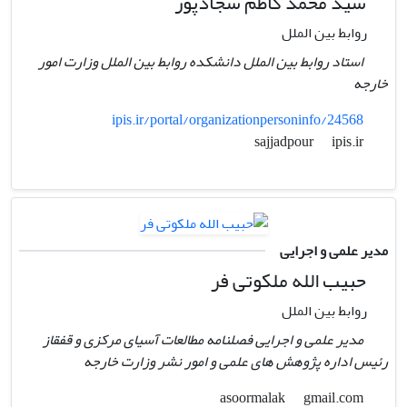
سید محمد کاظم سجادپور
روابط بین الملل
استاد روابط بین الملل دانشکده روابط بین الملل وزارت امور
خارجه
ipis.ir/portal/organizationpersoninfo/24568
ipis.ir
sajjadpour
مدیر علمی و اجرایی
حبیب الله ملکوتی فر
روابط بین الملل
مدیر علمی و اجرایی فصلنامه مطالعات آسیای مرکزی و قفقاز
رئیس اداره پژوهش های علمی و امور نشر وزارت خارجه
gmail.com
asoormalak