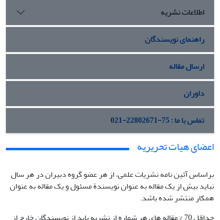
اطلاعات نشریه
راهنمای نویسندگان
ارسال مقاله
داوران
تماس با ما : 75-22802671-021
اعضای هیات تحریریه
براساس آئین نامه نشریات علمی، از هر عضو گروه دبیران در هر سال
نباید بیش از یک مقاله به‏ عنوان نویسندة مسئول و یک مقاله به‏ عنوان
همکار منتشر شده باشد.
حداقل 70 % مقاله‌ های هر شماره از نشریه باید از نویسندگان خارج از