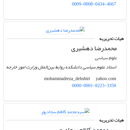
0009-0008-0434-4667
هیات تحریریه
محمدرضا دهشیری
علوم سیاسی
استاد علوم سیاسی دانشکده روابط بین‌الملل وزارت امور خارجه
yahoo.com
mohammadreza_dehshiri
0000-0001-8223-3358
هیات تحریریه
سیدمحمد کاظم سجادپور