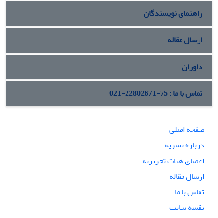
راهنمای نویسندگان
ارسال مقاله
داوران
تماس با ما : 75-22802671-021
صفحه اصلی
درباره نشریه
اعضای هیات تحریریه
ارسال مقاله
تماس با ما
نقشه سایت