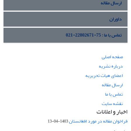
ارسال مقاله
داوران
تماس با ما : 75-22802671-021
صفحه اصلی
درباره نشریه
اعضای هیات تحریریه
ارسال مقاله
تماس با ما
نقشه سایت
اخبار و اعلانات
فراخوان مقاله در مورد افغانستان
1403-04-13