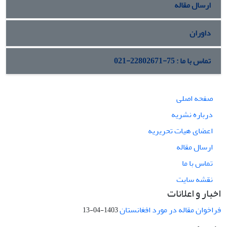
ارسال مقاله
داوران
تماس با ما : 75-22802671-021
صفحه اصلی
درباره نشریه
اعضای هیات تحریریه
ارسال مقاله
تماس با ما
نقشه سایت
اخبار و اعلانات
فراخوان مقاله در مورد افغانستان
1403-04-13