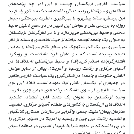
سیاست خارجی ازبکستان چیست و این امر چه پیامدهای
منطقه‌ای و بین‌المللی را به دنبال داشته است؟ به منظور پاسخ به
این پرسش‌‌، مقاله پیش‌رو، با بهره‌گیری « نظریه پیوستگی» جیمز
روزنا به بررسی علل و عوامل این تغییر در دو سطح تحلیل محیط
داخلی و محیط بین‌المللی می‌پردازد و با در نظرگرفتن ازبکستان
به عنوان یک جامعه توسعه نیافته از حیث اقتصادی و بسته از نظر
سیاسی و نیز یک قدرت کوچک (در سطح نظام بین‌الملل) به این
نتیجه رسیده است که دو عامل فرد (شخصیت و رویکرد
اقتدارگرایانه اسلام کریم‌اف) و محیط بین‌المللی (اختلاف‌ها در
آسیای مرکزی و رقابت روسیه و آمریکا)، بیش‌ از سایر عوامل
(نقش، حکومت و جامعه) در شکل‌گیری یک سیاست خارجی متغیر
در جمهوری از بکستان نقش ایفا نموده است. اتخاذ این نوع
سیاست خارجی از سوی تاشکند، پیامدهای مهمی چون تخریب
وجهه ازبکستان به عنوان یک متحد قابل اعتماد، تشدید
اختلاف‌های ازبکستان با کشورهای منطقه آسیای مرکزی، تضعیف
سازمان پیمان امنیت ‌جمعی، واگرایی در سازمان همکاری شانگهای
و تشدید رقابت بین چین و روسیه با آمریکا در آسیای مرکزی را
در پی داشته که بر تداوم شرایط ناپایدار امنیتی در منطقه آسیای
مرکزی بسیار موثر بوده است.