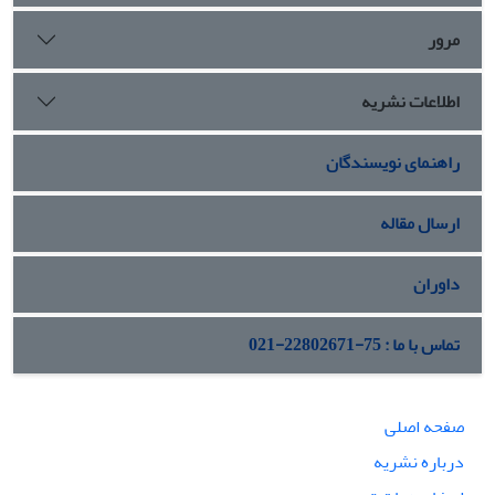
مرور
اطلاعات نشریه
راهنمای نویسندگان
ارسال مقاله
داوران
تماس با ما : 75-22802671-021
صفحه اصلی
درباره نشریه