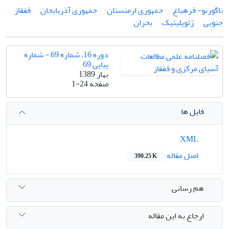
ناگورنو- قره‏باغ
جمهوری ارمنستان
جمهوری آذربایجان
قفقاز
جنوبی
ژئوپلیتیک
بحران
دوره 16، شماره 69 - شماره
پیاپی 69
بهار 1389
صفحه
1-24
فایل ها
XML
اصل مقاله
390.25 K
هم رسانی
ارجاع به این مقاله