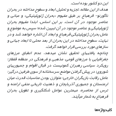
این دو کشور بوده است.
هدف از این مقاله، تجزیه و تحلیل ابعاد و سطوح مداخله در بحران
ناگورنو- قره‏باغ بر طبق مفهوم «بحران ژئوپلیتیکی» و مبانی و
عناصر موجود در آن است. بر این اساس، ابتدا مفهوم بحران
ژئوپلیتیکی و عناصر موجود در آن تبیین شده؛ سپس به موضوع و
عامل بحران ژئوپلیتیکی قره‏باغ و ابعاد آن اشاره خواهد شد و در
نهایت، سطوح مداخله در این بحران از بعد محلی تا ابعاد جهانی و
سازه‏ای مورد بررسی قرار خواهد گرفت.
چنانچه یافته‏های تحقیق نشان می‏دهد، عدم انطباق مرزهای
جغرافیایی با مرزهای قومی، مذهبی و فرهنگی در منطقه قفقاز؛
رویکرد سیاسی رهبران کمونیست در قبال اقوام و جمهوری‏‎های
شوروی؛ در پیش گرفتن مواضع سرسختانه از سوی طرفین درگیر؛
عامل رقابت بازیگران خارجی؛ متوازن بودن مناسبات قدرت میان
ارمنستان و جمهوری آذربایجان و ذهنیت تاریخی منفی ارامنه و
ترس از محاصره، مهمترین عوامل شکل‏گیری و تطویل بحران
قره‏باغ به شمار می‏آیند.
کلیدواژه‌ها