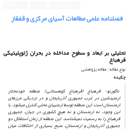
ورود به سامانه
ثبت نام
English
فصلنامه علمی مطالعات آسیای مرکزی و قفقاز
تحلیلی بر ابعاد و سطوح مداخله در بحران ژئوپلیتیکی
قره‏باغ
نوع مقاله : مقاله پژوهشی
چکیده
ناگورنو- قره‏باغ (قره‏باغ کوهستانی)، منطقه خودمختار
ارمنی‏نشین در غرب جمهوری آذربایجان و در نزدیکی مرزهای
ارمنستان است. این منطقه توسط ارمنی‏های محلی کنترل می‏شود. با
این وجود، نه ارمنستان و نه هیچ کشوری در جهان، جمهوری
قره‏باغ را به رسمیت نمی‏شناسد. این منطقه از زمان استقلال دو
جمهوری آذربایجان و ارمنستان، منبع بسیاری از اختلافات میان