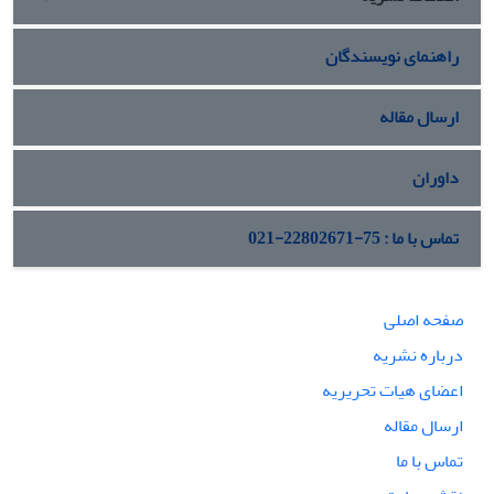
راهنمای نویسندگان
ارسال مقاله
داوران
تماس با ما : 75-22802671-021
صفحه اصلی
درباره نشریه
اعضای هیات تحریریه
ارسال مقاله
تماس با ما