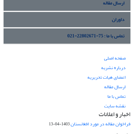
ارسال مقاله
داوران
تماس با ما : 75-22802671-021
صفحه اصلی
درباره نشریه
اعضای هیات تحریریه
ارسال مقاله
تماس با ما
نقشه سایت
اخبار و اعلانات
فراخوان مقاله در مورد افغانستان
1403-04-13