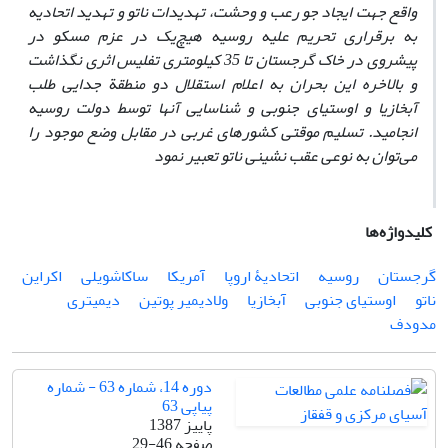
واقع جهت ایجاد جو رعب و وحشت، تهدیدات ناتو و تهدید اتحادیه
به برقراری تحریم علیه روسیه هیچ‌یک در عزم مسکو در
پیشروی در خاک گرجستان تا 35 کیلومتری تفلیس اثری نگذاشت
و بالاخره این بحران به اعلام استقلال دو منطقة جدایی طلب
آبخازیا و اوستیای جنوبی و شناسایی آنها توسط دولت روسیه
انجامید. تسلیم موقتی کشورهای غربی در مقابل وضع موجود را
می‌توان به نوعی عقب نشینی ناتو تعبیر نمود
کلیدواژه‌ها
گرجستان
روسیه
اتحادیۀ اروپا
آمریکا
ساکاشویلی
اکراین
ناتو
اوستیای جنوبی
آبخازیا
ولادیمیر پوتین
دیمیتری
مدودف
دوره 14، شماره 63 - شماره
پیاپی 63
پاییز 1387
صفحه
29-46