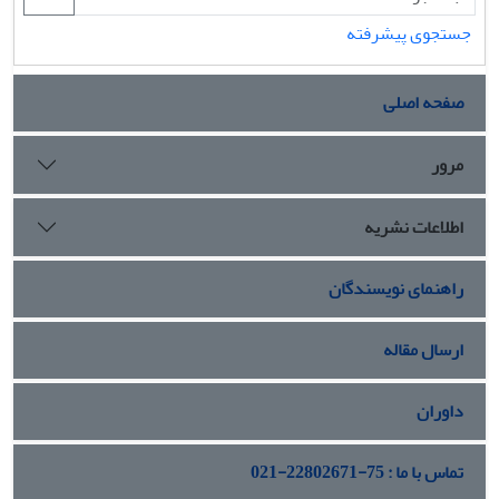
جستجوی پیشرفته
صفحه اصلی
مرور
اطلاعات نشریه
راهنمای نویسندگان
ارسال مقاله
داوران
تماس با ما : 75-22802671-021