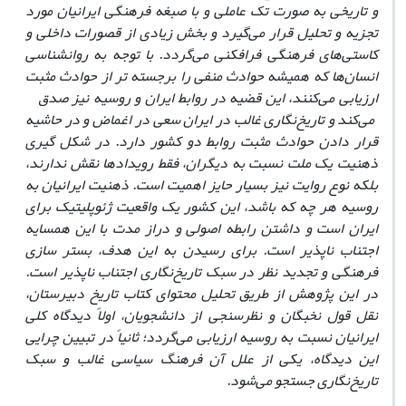
و تاریخی به صورت تک عاملی و با صبغه فرهنگی ایرانیان مورد
تجزیه و تحلیل قرار می‌گیرد و بخش زیادی از قصورات داخلی و
کاستی
‌های
فرهنگی فرافکنی می‌گردد. با توجه به روانشناسی
انسان
‌ها
که همیشه حوادث منفی را برجسته تر از حوادث مثبت
ارزیابی می‌کنند، این قضیه در روابط ایران و روسیه نیز صدق
می‌کند و تاریخ
‌نگاری
غالب در ایران سعی در اغماض و در حاشیه
قرار دادن حوادث مثبت روابط دو کشور دارد. در شکل گیری
ذهنیت یک ملت نسبت به دیگران، فقط رویدادها نقش ندارند،
بلکه نوع روایت نیز بسیار حایز اهمیت است. ذهنیت ایرانیان به
روسیه هر چه که باشد، این کشور یک واقعیت ژئوپلیتیک برای
ایران است و داشتن رابطه اصولی و دراز مدت با این همسایه
اجتناب ناپذیر است. برای رسیدن به این هدف، بستر سازی
فرهنگی و تجدید نظر در سبک تاریخ‌نگاری اجتناب ناپذیر است.
در این پژوهش از طریق تحلیل محتوای کتاب تاریخ دبیرستان،
نقل قول نخبگان و
نظرسنجی از دانشجویان، اولاً دیدگاه کلی
ایرانیان نسبت به روسیه ارزیابی می‌گردد؛ ثانیاً در تبیین چرایی
این دیدگاه، یکی از علل آن فرهنگ سیاسی غالب و سبک
تاریخ
‌نگاری
جستجو می‌شود.