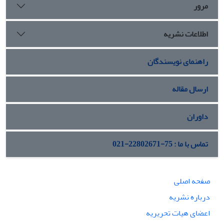
مرور
اطلاعات نشریه
راهنمای نویسندگان
ارسال مقاله
داوران
تماس با ما : 75-22802671-021
صفحه اصلی
درباره نشریه
اعضای هیات تحریریه