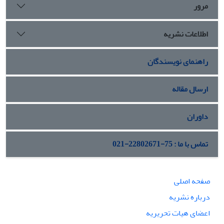
مرور
اطلاعات نشریه
راهنمای نویسندگان
ارسال مقاله
داوران
تماس با ما : 75-22802671-021
صفحه اصلی
درباره نشریه
اعضای هیات تحریریه