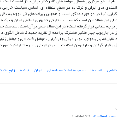
ح آسیای مرکزی و قفقاز و مولفه های تاثیرگذار بر آن حائز اهمیت است. 
وانمندی های ایران و ترک یه در سطح منطقه ای، اساس سیاست خارجی 
گرایی آنها در دو حوزه مذکور است و همچنین پیامدهای آن توجه به نظریه 
صلی این مقاله این است که سیاست خارجی جمهوری اسلامی ایران و ترکیه 
 بر چه مبنایی قرار گرفته است؟ در این مقاله سعی بر آن است ، سیاست خار
مرکزی و قفقاز در چارچوب چهار متغیر م
تقابل امنیتی، مجاورت و نز دیکی جغرافیایی ، عوامل اقتصادی و عوامل ژئو
ژی، قرار گرفتن و دارا بودن امکانات مسیر ترانزیتی و غیره اشاره کرد؛ مورد 
افعی
اتحادها
مجموعه امنیت منطقه ای
ایران
ترکیه
ژئوپلیتیک
 مورد افغانستان
1403-04-13