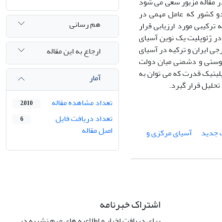
در مقاله مزبور سعی می شود
دو کشور که عامل مهمی در
هم رسانی
ترکیبی مورد ارزیابی قرار
در ژئوپلیت یک نوین آسیای
جی ایران و ترکیه در آسیای
ارجاع به این مقاله
شترک برآمده از نظریه جدید 2 شامل الگوی د وستی و دشمنی میان دولت
پلیتیک قدرت که می توان به
آمار
تحلیل قرار گیرد.
تعداد مشاهده مقاله
2,010
تعداد دریافت فایل
6
اصل مقاله
 جدید
آسیای مرکزی و
اشتراک خبرنامه
برای دریافت اخبار و اطلاعیه های مهم نشریه در