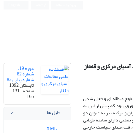
ورود به سامانه
ثبت نام
English
 آسیای مرکزی و قفقاز
دوره 19،
شماره 82 -
شماره پیاپی 82
تابستان 1392
صفحه
131-
165
سطوح منطقه ای و فعال شدن
روی بود که پیش از این به
فایل ها
 و ترکیه نیز به عنوان دو
 تمدنی دارای سابقه طولانی
ت، فهم مبنای سیاست خارجی
XML