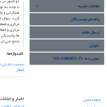
دو کشور در سط
اطلاعات نشریه
با توجه به ت
همگرایی و وا
گیرد. سوال ا
راهنمای نویسندگان
مرکزی و قفقاز
ارسال مقاله
ها، وابستگی م
منابع غنی انر
داوران
کلیدواژه‌ها
تماس با ما : 75-22802671-021
سیاست خارجی تد
قفقاز
اخبار و اعلانات
صفحه اصلی
فراخوان مقاله در