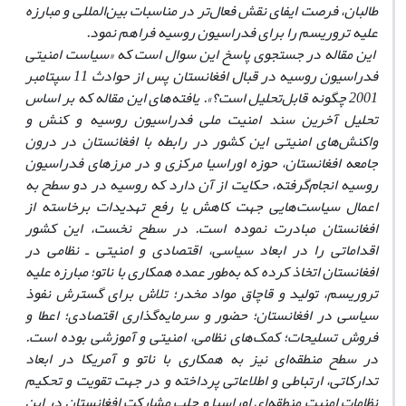
طالبان، فرصت ایفای نقش فعال‌تر در مناسبات بین‌المللی و مبارزه
علیه تروریسم را برای فدراسیون روسیه فراهم نمود.
این مقاله در جستجوی پاسخ این سوال است که «سیاست امنیتی
فدراسیون روسیه در قبال افغانستان پس از حوادث 11 سپتامبر
2001 چگونه قابل‌تحلیل است؟».
یافته‌های این مقاله که بر اساس
تحلیل آخرین سند امنیت ملی فدراسیون روسیه و کنش و
واکنش‌های امنیتی این کشور در رابطه با افغانستان در درون
جامعه افغانستان، حوزه اوراسیا مرکزی و در مرزهای فدراسیون
روسیه انجام‌گرفته، حکایت از آن دارد که روسیه در دو سطح به
اعمال سیاست‌هایی جهت کاهش یا رفع تهدیدات برخاسته از
افغانستان مبادرت نموده است. در سطح نخست، این کشور
اقداماتی را در ابعاد سیاسی، اقتصادی و امنیتی ـ نظامی در
افغانستان اتخاذ کرده که به‌طور عمده همکاری با ناتو؛ مبارزه علیه
تروریسم، تولید و قاچاق مواد مخدر؛ تلاش برای گسترش نفوذ
سیاسی در افغانستان؛ حضور و سرمایه‌گذاری اقتصادی؛ اعطا و
فروش تسلیحات؛ کمک‌های نظامی، امنیتی و آموزشی بوده است.
در سطح منطقه‌ای نیز به همکاری با ناتو و آمریکا در ابعاد
تدارکاتی، ارتباطی و اطلاعاتی پرداخته و در جهت تقویت و تحکیم
نظامات امنیت منطقه‌ای اوراسیا و جلب مشارکت افغانستان در این