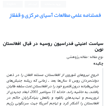
ورود به سامانه
ثبت نام
English
فصلنامه علمی مطالعات آسیای مرکزی و قفقاز
سیاست امنیتی فدراسیون روسیه در قبال افغانستان
نوین
نوع مقاله : مقاله پژوهشی
چکیده
خروج نیروهای شوروی از افغانستان، مسئله افغان را در ذهن
دولت‌مردان روس تا سال‌ها بعد ـ زمانی که ریشه جنبش‌های
جدایی‌طلبانه درون قلمرو خود را در افغانستانِ تحت سلطه طالبان
یافتندـ به حاشیه راند. حادثه 11 سپتامبر 2001، ابعاد جدیدی از
تروریسم و تهدیدهای بالقوه و بالفعل بنیادگرایان حاکم در
افغانستان را آشکار کرد و تهاجم آمریکا جهت سرنگونی رژیم