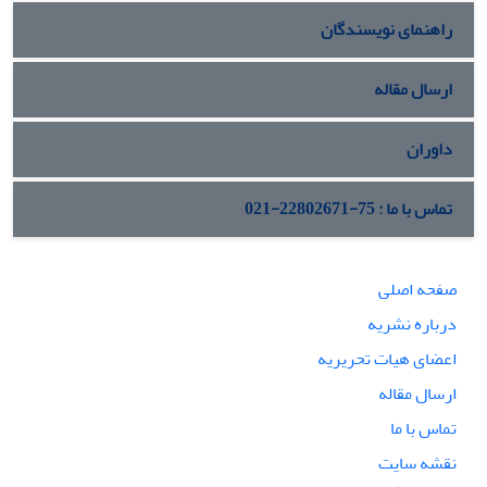
راهنمای نویسندگان
ارسال مقاله
داوران
تماس با ما : 75-22802671-021
صفحه اصلی
درباره نشریه
اعضای هیات تحریریه
ارسال مقاله
تماس با ما
نقشه سایت