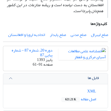
افغانستان به دست نیامده است و ریشه‌ منازعات در این کشور
همچنان پابرجا است.
کلیدواژه‌ها
صلح لیبرال
صلح مدنی
صلح پایدار
اتحادیه اروپا و افغانستان
دوره 20، شماره 87 - شماره
پیاپی 87
پاییز 1393
صفحه
61-91
فایل ها
XML
اصل مقاله
621.21 K