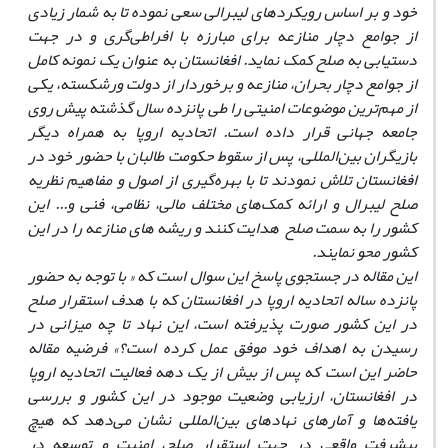
خود و بر اساس رویکردهای لیبرالی سعی نموده تا به شمار زیادی
از جوامع دچار منازعه برای مبارزه با افراطی‌گری و در جهت
دستیابی به صلح کمک نماید. افغانستان به عنوان یک نمونه کامل
از جوامع دچار بحران، منازعه و برخوردار از دولت ورشکسته، یکی
از مهم‌ترین موضوعات امنیتی را طی پانزده سال گذشته پیش روی
جامعه جهانی قرار داده است. اتحادیه اروپا به همراه دیگر
بازیگران بین‌المللی، پس از سقوط حکومت طالبان با حضور خود در
افغانستان تلاش نمودند تا با بهره‌گیری از اصول و مفاهیم نظریه
صلح لیبرال و ارائه کمک‌های مختلف مالی، نظامی، فنی و... این
کشور را به سمت صلح هدایت کنند و ریشه های منازعه را در این
کشور محو نمایند.
این مقاله در جستجوی پاسخ این سوال است که « با توجه به حضور
پانزده ساله اتحادیه اروپا در افغانستان که با هدف استقرار صلح
در این کشور صورت پذیرفته است، این نهاد تا چه میزانی در
رسیدن به اهداف خود موفق عمل کرده است؟» فرضیه مقاله
حاضر این است که پس از بیش از یک دهه فعالیت اتحادیه اروپا
در افغانستان، ارزیابی وضعیت موجود در این کشور و بررسی
یافته‌ها و آمارهای نهادهای بین‌المللی نشان می‌دهد که هیچ
پیشرفت واقعی در جهت استقرار صلح، امنیت و توسعه در