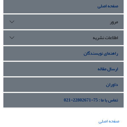
صفحه اصلی
مرور
اطلاعات نشریه
راهنمای نویسندگان
ارسال مقاله
داوران
تماس با ما : 75-22802671-021
صفحه اصلی