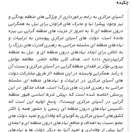
چکیده
آسیای مرکزی به‏ رغم برخورداری از ویژگی ‏‏های منطقه ‏بودگی و
نیز وجود پیش‏را ن‏ها و محرک ‏های فراوان برای نیل به همگرایی
درون ‏منطقه‏ ای تا به امروز از مزیت ‏های منطقه ‏گرایی بی ‏بهره
مانده است. دولت‏ های آسیای مرکزی پیوستن به ترتیبات و
نهادهای منطقه‏ ای سلسله‏ مراتبی به رهبری قدرت ‏های بزرگ را
به تلاش برای ایجاد نهادهای درون ‏منطقه ‏ای و نیل به منطقه
‏گراییترجیح داده ‏اند. هدف کلی مقاله حاضر، مطالعه عوامل
بیرونی مؤثر بر فقدان منطقه‏ گرایی در آسیای مرکزی و نسبت آن
با رشد همگرایی وابسته در این منطقه (از طریق مشارکت دولت
‏های آسیای مرکزی در ترتیبات و نهادهای منطقه ‏ای سلسله‏
مراتبی به رهبری قدرت ‏های بزرگ) است. هدف مذکور در این
پرسش خلاصه شده است که «پیش ‏شرط اساسی ظهور منطقه‏
گرایی در آسیای مرکزی چیست؟» پاسخ اولیه این است که
«تأسیس نهادهای درون‏ منطقه ‏ای رسمی با حضور همه یا اکثر
کشورهای آسیای مرکزی به‏ گونه‏ای که وفاداری و تعهد دولت‏ های
عضو نسبت به اهداف و منافع نهادهای درون ‏منطقه‏ ای و اعضای
آنها بیش از وفاداری و تعهد آنها به دیگر دولت ‏ها و نهادهای