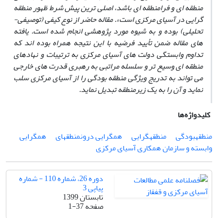
منطقه ‏ای و فرامنطقه ‏ای باشد، اصلی‏ ترین پیش‏ شرط ظهور منطقه‏
گرایی در آسیای مرکزی است». مقاله حاضر از نوع کیفی (توصیفی-
تحلیلی) بوده و به شیوه مورد پژوهشی انجام شده است. یافته
‏های مقاله ضمن تأیید فرضیه با این نتیجه همراه بوده ‏اند که
تداوم وابستگی دولت ‏های آسیای مرکزی به ترتیبات و نهادهای
منطقه‏ ای وسیع‏ تر و سلسله‏ مراتبی به رهبری قدرت‏ های خارجی
می ‏تواند به ‏تدریج ویژگی منطقه ‏بودگی را از آسیای مرکزی سلب
نماید و آن ‏را به یک زیرمنطقه تبدیل نماید.
کلیدواژه‌ها
منطقه‏بودگی
منطقه‏گرایی
همگرایی درون‏منطقه‏ای
همگرایی
وابسته و سازمان همکاری آسیای مرکزی
دوره 26، شماره 110 - شماره
پیاپی 3
تابستان 1399
صفحه
1-37