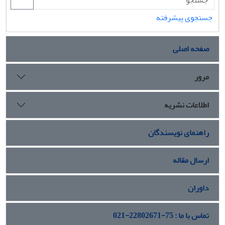
جستجوی پیشرفته
صفحه اصلی
مرور
اطلاعات نشریه
راهنمای نویسندگان
ارسال مقاله
داوران
تماس با ما : 75-22802671-021