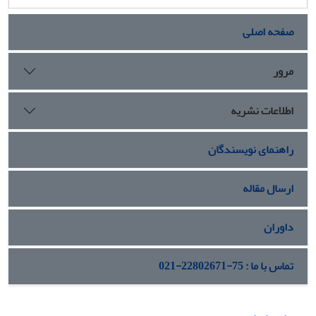
صفحه اصلی
مرور
اطلاعات نشریه
راهنمای نویسندگان
ارسال مقاله
داوران
تماس با ما : 75-22802671-021