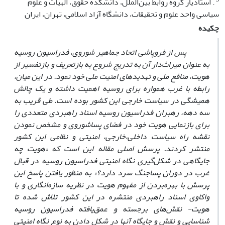
. استادیار گروه روابط بین‌الملل، دانشکده حقوق، الهیات و علوم
سیاسی واحد علوم و تحقیقات، دانشگاه آزاد اسلامی، تهران، ایران
چکیده
پس از فروپاشی اتحاد جماهیر شوروی، فدراسیون روسیه
به عنوان میراث
دار آن به تدریج شروع به بازتعریف و بازتفسیر از
هویت، منافع ملی و تهدیدهای امنیت ملی خود نمود. در این میان،
رابطه با غرب همواره برای روسیه اهمیت داشته و یک چالش
همیشگی در سیاست خارجی این کشور بوده است. طی قریب به
سه دهه، رهبران فدراسیون روسیه اسناد راهبردی متعددی را
برای بازنمایی هویت خود در فضای پساشوروی و مشخص نمودن
نقشه راه سیاست داخلی،
خارجی، امنیتی و نظامی این کشور
منتشر کردند. پرسش اصلی مقاله این است که «هویت چه
جایگاهی در شکل‌گیری نگاه امنیتی فدراسیون روسیه در قبال
غرب در دوران پساجنگ سرد دارد؟» به منظور یافتن پاسخ این
پرسش با بهره‌بردن از مفهوم هویت در نظریه سازه‌انگاری و با
واکاوی اسناد راهبردی منتشره در این کشور تلاش شده تا
هویت- نقش‌های برجسته و عمق‌یافته فدراسیون روسیه
شناسایی و نقش و جایگاه آنها در شکل دادن به نوع نگاه امنیتی