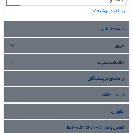
جستجوی پیشرفته
صفحه اصلی
مرور
اطلاعات نشریه
راهنمای نویسندگان
ارسال مقاله
داوران
تماس با ما : 75-22802671-021