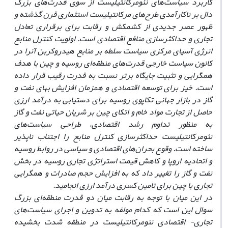
کاربرد سیاست‌های نئومرکانتیلیست از سوی قدرت‌های بزرگ
دال بر ناکارآمدی طرح‌های مرکانتیلیست استثماری قرن گذشته و
ظهور عصر جدیدی از کشمکش و رقابت برای برقراری تعادل
تجاری و حداکثرسازی منافع اقتصادی است. اولویت کنترل منابع
انرژی آسیای مرکزی سیاست سلطه بر منابع هیدروکربن آنرا در
کانون سیاست خارجی قدرت‌های منطقه‌ای روسیه و چین با هدف
همگرایی و تثبیت جایگاه برتر نسبت به قدرت رقیب قرار داده
است. خیز برای توسعه اقتصادی و همزمان افزایش بهای نفت و
گاز در بازار جهانی تکاپوی روسیه برای دستیابی به درآمد ارزی
حاصل از تجارت مواد خام و اتکای چین بر شریان حیاتی نفت و گاز
به منظور تداوم رشد اقتصادی، طراحی سیاست‌های
نئومرکانتیلیست حداکثرسازی کنترل منابع را اجتناب ناپذیر
ساخته است. وقوع بحران
های اقتصادی و سیاسی در روابط روسیه
و اتحادیه اروپا و کاهش قیمت استراتژی تجاری روسیه در بخش
نفت و گاز را تغییر داد که به افزایش حجم صادرات و همگرایی
تجاری با چین برای تامین کسری درآمد ارزی انجامید.
در این میان با توجه به رقابت میان دو قدرت منطقه‌ای بزرگ
سوال این است که کدام مولفه به تدوین و اجرای سیاست‌های
تجاری- اقتصادی نئومرکانتیلیست در منطقه شدت بخشیده