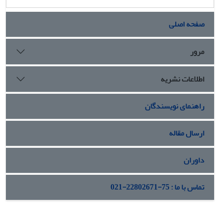
صفحه اصلی
مرور
اطلاعات نشریه
راهنمای نویسندگان
ارسال مقاله
داوران
تماس با ما : 75-22802671-021