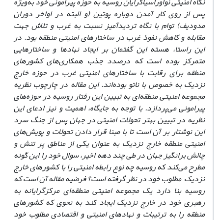
نگاه امنیتی نواوراسیاگرایان روسیه به حوزه پیرامونی خود به‌ویژه
پس از روی کار آمدن دوباره پوتین (و البته در اواخر دوران
مدودیف) توام با نگاه تردید‌آمیز نسبت به غرب و تلاش جهت
مقابله و کاهش نفوذ غرب در ساختارهای امنیتی منطقه بود. در
این راستا، هسته این گفتمان بر ایجاد نهادها و ساختارهایی
متمرکز بوده است که درصدد جذب همکاری‌های کشورهای
منطقه برای رقابت با ساختارهای امنیتی غرب در حوزه خارج
نزدیک به خصوص با ناتو بوده‌اند. این مقاله در چارچوب نظریه
مجموعه امنیتی منطقه‌ای به تبیین این رفتار روسیه در حوزه‌های
پیرامونی می‌پردازد. با توجه به جایگاه، اهمیت و نیز ادعای این
نظریه در تبیین بهتر تحولات امنیتی در جهان پس از جنگ سرد
این نوشتار بر آن است تا با مبنا قرار دادن تحولات و پویش‌های
امنیتی منطقه خارج نزدیک به عنوان یکی از مناطق پر تنش و
چالش برانگیز جهان در طی چند دهه اخیر، سوال خود را این گونه
مطرح می‌کند که روسیه چه نوع رابطه امنیتی را با کشورهای خارج
نزدیک مطلوب خود در نظر گرفته است؟ فرضیه مقاله آن است که
روسیه بنا دارد یک مجموعه امنیتی منطقه‌ای مرکزگرایانه به
رهبری خود در خارج نزدیک ایجاد کند به نحوی که کشورهای
منطقه را به ترتیبات و نهادهای امنیتی و اقتصادی مطلوب خود