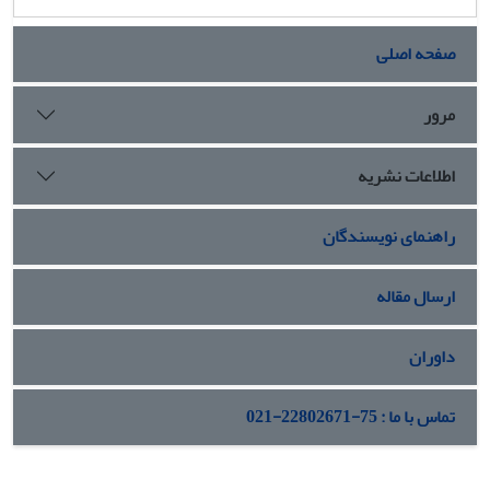
صفحه اصلی
مرور
اطلاعات نشریه
راهنمای نویسندگان
ارسال مقاله
داوران
تماس با ما : 75-22802671-021