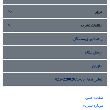
مرور
اطلاعات نشریه
راهنمای نویسندگان
ارسال مقاله
داوران
تماس با ما : 75-22802671-021
صفحه اصلی
درباره نشریه