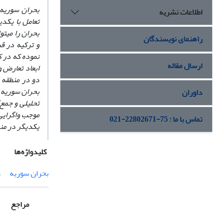
بحران سوریه 
اطلاعات نشریه
تعامل با یکدی
بحران را می­ت
راهنمای نویسندگان
و ترکیه در ق
نموده که در ک
ارسال مقاله
ابعاد تعارض و
دو در منطقه 
بحران سوریه 
داوران
تحلیلی و جمع‌
موجب واگرایی 
تماس با ما : 75-22802671-021
یکدیگر در من
کلیدواژه‌ها
بحران سوریه
ر
مراجع