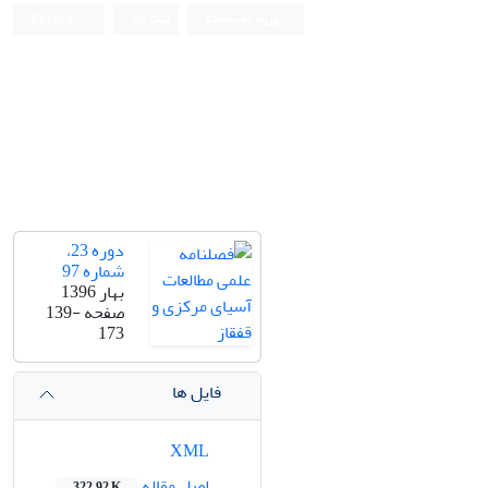
ورود به سامانه
ثبت نام
English
دوره 23،
شماره 97
بهار 1396
صفحه
139-
173
فایل ها
XML
اصل مقاله
322.92 K