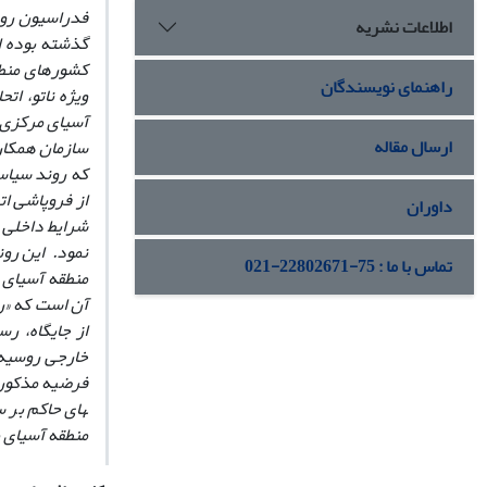
اطلاعات نشریه
گذشته بوده ا
کشورهای منطق
راهنمای نویسندگان
ویژه ناتو، ات
آسیای مرکزی و
ارسال مقاله
سازمان همکار
که روند سیاس
از فروپاشی ات
داوران
شرایط داخلی ر
نمود. این رون
تماس با ما : 75-22802671-021
منطقه آسیای م
آن است که «ر
از جایگاه، ر
خارجی روسیه 
فرضیه مذکور، خ
منطقه آسیای مرکزی در