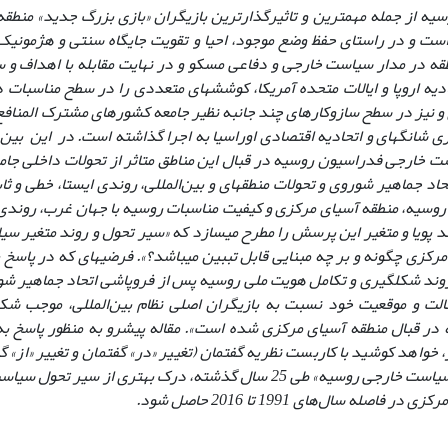
ست و در راستای حفظ وضع موجود، احیا و تقویت جایگاه سنتی و هژمونیک
ه در مدار سیاست خارجی و دفاعی مسکو و در نهایت مقابله با اهداف و سی
حادیه اروپا و ایالات متحده آمریکا، کوشش­های متعددی را در سطح مناسبات 
 نیز در سطح ساز‌و‌کار­های چند جانبه نظیر جامعه کشورهای مشترک المناف
ی شانگهای و اتحادیه اقتصادی اوراسیا به اجرا گذاشته است. در این بین،
ت خارجی فدراسیون روسیه در قبال این مناطق متاثر از تحولات داخلی جا
حاد جماهیر شوروی و تحولات منطقه­ای و بین‌المللی، روندی ایستا، خطی و ثا
وسیه، منطقه آسیای مرکزی و کیفیت مناسبات روسیه با جهان غرب، روندی بس
د پویا و متغیر این پرسش را مطرح می­سازد که «
سیر تحول و روند متغیر سی
رکزی چگونه و بر چه مبنایی قابل تببین می­باشد؟». فرضیه­ای که در پاس
وند شکل­گیری و تکامل هویت ملی روسیه پس از فروپاشی اتحاد جماهیر شو
سالت و موقعیت خود نسبت به بازیگران اصلی نظام بین‌المللی، موجب شک
در قبال منطقه آسیای مرکزی شده است». مقاله پیش­رو به منظور پاسخ به
واهد کوشید با کاربست نظریه گفتمان (تغییر «در» گفتمان و تغییر «از» گف
های حاکم بر سیاست خارجی روسیه» طی 25 سال گذشته، درک بهتری از 
 فاصله سال‌های 1991 تا 2016 حاصل شود.