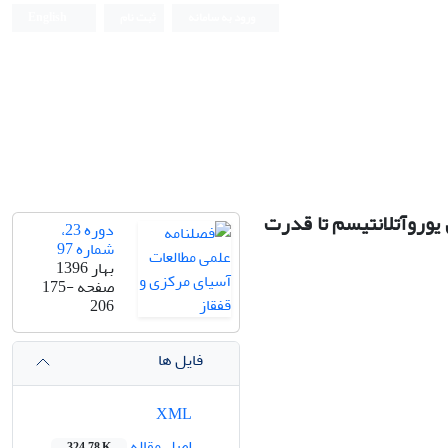
ورود به سامانه
ثبت نام
English
یوروآتلانتیسم تا قدرت
دوره 23،
شماره 97
بهار 1396
صفحه
175-
206
فایل ها
XML
اصل مقاله
324.78 K