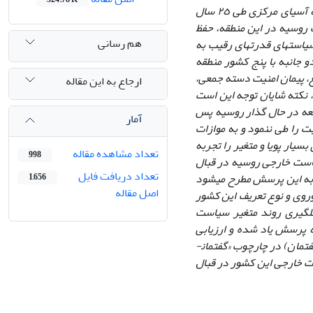
فدراسیون روسیه از جمله مهم­ترین و تاثیرگذارترین بازیگران «بازی بزرگ جدید» منطقه آسیای مرکزی طی ٢٥ سال
 روسیه در این منطقه، حفظ
هم رسانی
است­های قدرت­های رقیب به
دو جانبه با پنج کشور منطقه
ع، پیمان امنیت دسته جمعی،
ارجاع به این مقاله
 نکته شایان توجه این است
معه در حال گذار روسیه پس
آمار
بت را طی ننمود و به موازات
یار پویا و متغیر را تجربه
تعداد مشاهده مقاله
998
است خارجی روسیه در قبال
تعداد دریافت فایل
خ به این پرسش مطرح می­شود
1,656
اصل مقاله
روی و نوع تعریف این کشور
ل­گیری روند متغیر سیاست
 پرسش­ یاد شده و ارزیابی
تمان) در چارچوب «گفتمان­
سیر تحول سیاست خارجی این کشور در قبال