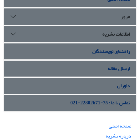
مرور
اطلاعات نشریه
راهنمای نویسندگان
ارسال مقاله
داوران
تماس با ما : 75-22802671-021
صفحه اصلی
درباره نشریه