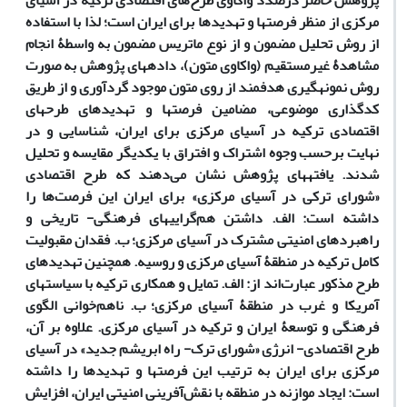
پژوهش حاضر درصدد واکاوی طرح‌های اقتصادی ترکیه در آسیای
­مرکزی از منظر فرصت­ها و تهدیدها برای ایران است؛ لذا با استفاده
از روش تحلیل مضمون و از نوع ماتریس مضمون به واسطۀ انجام
مشاهدۀ غیرمستقیم (واکاوی متون)، داده­های پژوهش به صورت
روش نمونه­گیری هدفمند از روی متون موجود گردآوری و از طریق
کدگذاری موضوعی، مضامین فرصت­ها و تهدیدهای طرح
های
اقتصادی ترکیه در آسیای ­مرکزی برای ایران، شناسایی و در
نهایت برحسب وجوه اشتراک و افتراق با یکدیگر مقایسه و تحلیل
شدند. یافته
های پژوهش نشان می‌دهند که طرح اقتصادی
«شورای ترکی در آسیای ­مرکزی» برای ایران این فرصت‌ها را
داشته است: الف. داشتن هم‌گرایی­های فرهنگی- تاریخی و
راهبردهای امنیتی مشترک در آسیای ­مرکزی؛ ب. فقدان مقبولیت
کامل ترکیه در منطقۀ آسیای­ مرکزی و روسیه. همچنین تهدیدهای
طرح مذکور عبارت‌اند از: الف. تمایل و همکاری ترکیه با سیاست
های
آمریکا و غرب در منطقۀ آسیای مرکزی؛ ب. ناهم‌خوانی الگوی
فرهنگی و توسعۀ ایران و ترکیه در آسیای­ مرکزی. علاوه بر آن،
طرح اقتصادی- انرژی «شورای ترک- راه ابریشم جدید» در آسیای
­مرکزی برای ایران به ترتیب این فرصت
ها و تهدیدها را داشته
است: ایجاد موازنه در منطقه با نقش‌آفرینی امنیتی ایران، افزایش