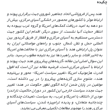
چکیده
هند پس از فروپاشی اتحاد جماهیر شوروی جهت برقراری پیوند و
ارتباط موثر با کشورهای محصور در خشکی آسیای مرکزی، بیش از
دو دهه به امید دریافت کمک‌های امریکا و گروه غرب بیهوده به
انتظار حمایت آنها نشست. از سوی دیگر، اقدام این کشور جهت
دسترسی مستقیم به آسیای مرکزی و قفقاز از طریق کریدور بین
المللی حمل و نقل شمال
–
جنوب و راه‌های مواصلاتی ایران به
عنوان پل ارتباطی هند با آسیای مرکزی نیز با مخالفت‌های امریکا
به تاخیر افتاد، و سایر راهبردها نیز به نتیجه مطلوب نرسید.
بنابر
این سوال اصل
ی این مقاله «گزینه‌های پیش‌روی هند جهت پیوند و
ارتباط با آسیای مرکزی»است. فرضیه مقاله نیز آن است که افول
قدرت هژمونیک امریکا «تغییر سیاستِ امریکا- محور و بی‌نتیجه
هند»، متنوع سازی گزینه‌های پیش‌رو را در پی داشته است».
مولفین در پایان ضمن ارائه الگوی تطور حکومت در هند؛ تغییر
جهت مجدد سیاست خارجی این کشور در دوران حاکمیت ناراندرا
مودی از «ائتلاف با امریکا و غرب»، به سیاست «تعهدات چندگانه و
چندجانبه متعادل» و پدیده ترامپیزه شدن، سیاست‌های آسیای
مرکزی هند را موضوع مطالعات تکمیلی معرفی می نمایند.