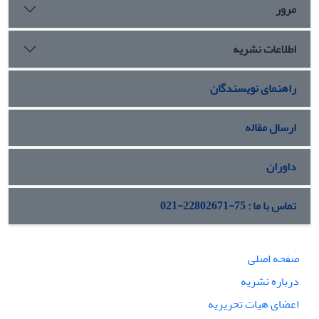
مرور
اطلاعات نشریه
راهنمای نویسندگان
ارسال مقاله
داوران
تماس با ما : 75-22802671-021
صفحه اصلی
درباره نشریه
اعضای هیات تحریریه