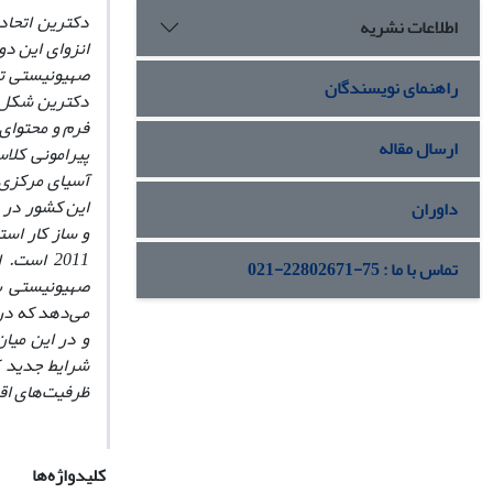
دکترین اتحاد
اطلاعات نشریه
انزوای این دو
صهیونیستی تلا
راهنمای نویسندگان
فرم و محتوای
ارسال مقاله
پیرامونی کلا
آسیای مرکزی 
این کشور در 
داوران
و ساز کار اس
2011 اس
تماس با ما : 75-22802671-021
صهیونیستی به
می‌دهد که در
و در این میا
شرایط جدید ک
ظرفیت‌های اقت
کلیدواژه‌ها