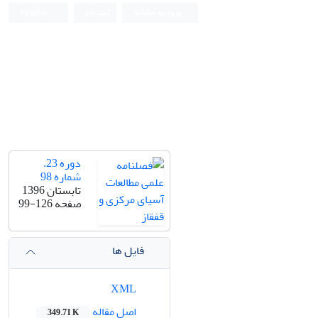
ورود به سامانه
ثبت نام
English
دوره 23،
شماره 98
تابستان 1396
صفحه
99-126
فایل ها
XML
اصل مقاله
349.71 K