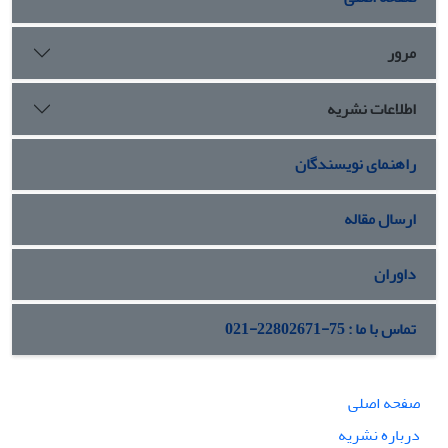
مرور
اطلاعات نشریه
راهنمای نویسندگان
ارسال مقاله
داوران
تماس با ما : 75-22802671-021
صفحه اصلی
درباره نشریه