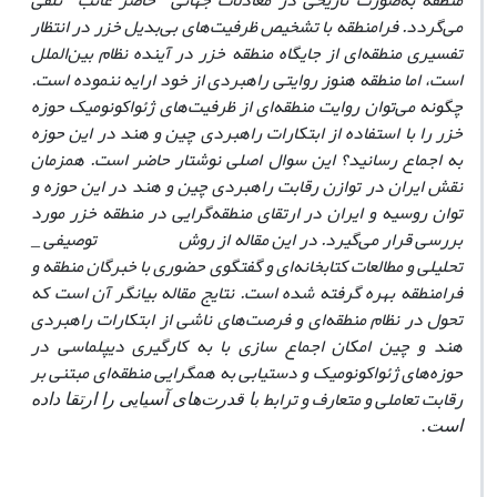
منطقه به‌صورت تاریخی در معادلات جهانی
"
حاضر غائب
"
تلقی
می‌گردد. فرامنطقه با تشخیص ظرفیت‌های بی‌بدیل خزر در انتظار
تفسیری منطقه‌ای از جایگاه منطقه خزر در آینده نظام بین‌الملل
است، اما منطقه هنوز روایتی راهبردی از خود ارایه ننموده است.
چگونه می‌توان روایت منطقه‌ای از ظرفیت‌های ژئواکونومیک حوزه
خزر را با استفاده از ابتکارات راهبردی چین و هند در این حوزه
به اجماع رسانید؟ این سوال اصلی نوشتار حاضر است. همزمان
نقش ایران در توازن رقابت راهبردی چین و هند در این حوزه و
توان روسیه و ایران در ارتقای منطقه‌گرایی در منطقه خزر مورد
بررسی قرار می‌گیرد. در این مقاله از روش توصیفی _
تحلیلی و مطالعات کتابخانه‌ای و گفتگوی حضوری با خبرگان منطقه و
فرامنطقه بهره گرفته شده است. نتایج مقاله بیانگر آن است که
تحول در نظام منطقه‌ای و فرصت‌های ناشی از ابتکارات راهبردی
هند و چین امکان اجماع سازی با به کارگیری دیپلماسی در
حوزه‌های ژئواکونومیک و دستیابی به همگرایی منطقه‌ای مبتنی بر
رقابت تعاملی و متعارف و ترابط
با قدرت‌های آسیایی را ارتقا داده
است.