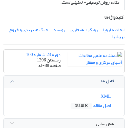
ﻣﻘﺎﻟﻪ روش ﺗﻮﺻﯿﻔﯽ- ﺗﺤﻠﯿﻠﯽ اﺳﺖ.
کلیدواژه‌ها
اتحادیه اروپا
رویکرد هنجاری
روسیه
جنگ هیبریدی و خروج
بریتانیا
دوره 23، شماره 100
زمستان 1396
صفحه
53-88
فایل ها
XML
اصل مقاله
334.81 K
هم رسانی