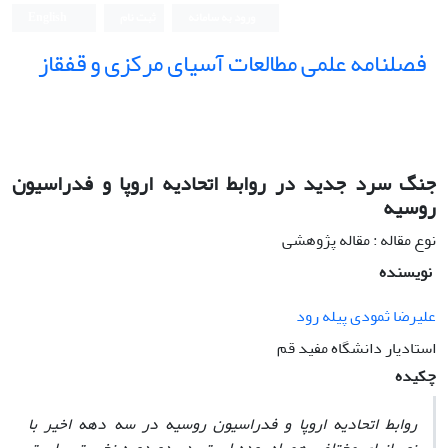
ورود به سامانه
ثبت نام
English
فصلنامه علمی مطالعات آسیای مرکزی و قفقاز
جنگ سرد جدید در روابط اتحادیه اروپا و فدراسیون
روسیه
نوع مقاله : مقاله پژوهشی
نویسنده
علیرضا ثمودی پیله رود
اﺳﺘﺎدﯾﺎر داﻧﺸﮕﺎه ﻣﻔﯿﺪ ﻗﻢ
چکیده
روابط اتحادیه اروپا و فدراسیون روسیه در سه دهه اخیر با