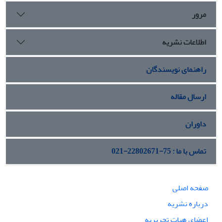
مرور
اطلاعات نشریه
راهنمای نویسندگان
ارسال مقاله
داوران
تماس با ما : 75-22802671-021
صفحه اصلی
درباره نشریه
اعضای هیات تحریریه