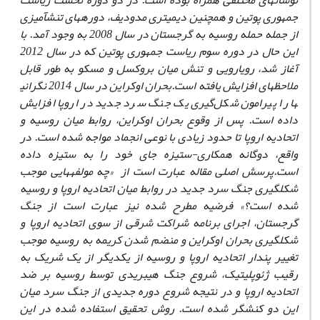
نوسان­های مختلفی همراه بوده است. در دو دوره نخست ریاست
جمهوری پوتین و همچنین دیمیتری مدودیف، دوره
های تنش
آمیزی
از جمله حمله روسیه به گرجستان در سال 2008 به وجود آمد. با
این حال در دوره سوم ریاست جمهوری پوتین که در سال 2012
آغاز شد، رویارویی و تنش میان بروکسل و مسکو به طور قابل
ملاحظه
ای افزایش یافته است.
بحران اوکراین در سال 2014 نگرانی
ها را پیرامون شکل‌گیری یک جنگ سرد جدید در اروپا افزایش
داده است. پس از وقوع بحران اوکراین، روابط میان روسیه و
اتحادیه اروپا تا حدود زیادی با نوعی انجماد مواجه شده است. در
واقع، دوگانه همکاری-ستیزه جای خود را به ستیزه داده
است.پرسش اصلی مقاله عبارت است از «چه مولفه­هایی موجب
شکل­گیری جنگ سرد جدید در روابط میان اتحادیه اروپا و روسیه
شده است؟»
فرضیه مطرح شده نیز عبارت است از جنگ
گرجستان، اجرای برنامه شراکت شرقی از سوی اتحادیه اروپا و
شکل­گیری بحران اوکراین و منضم شدن کریمه به روسیه موجب
تغییر پندار اتحادیه اروپا و روسیه از یکدیگر از یک شریک به
رقیب ژئوپلیتیک، شروع جنگ هیبریدی توسط روسیه بر ضد
اتحادیه اروپا و در نتیجه شروع دوره جدیدی از جنگ سرد میان
این دو کنشگر شده است. روش ﺗﺤﻘﯿﻖ اﺳﺘﻔﺎده ﺷﺪه در اﯾﻦ