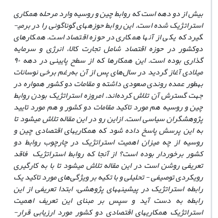
بیش از دو دهه است که ­روابط چین و روسیه وارد مرحله همکاری
استراتژیک شده است. این روابط حوزه­های گوناگونی را در برمی­
گیرد که یکی از آنها همکاری در حوزه­ اقتصاد است. همکارهای
دوکشور در حوزه اقتصاد شامل تجارت کالا، انرژی و سرمایه
گذاری بوده است. این همکارها که از سطح پایینی در دهه ۹۰
میلادی آغاز گردید در سال‌های پس از آن به‌رغم برخی نوسانات
به­طور عمده روندی صعودی داشته و مقامات دو کشور همواره در
جهت گسترش آن تلاش کرده‌اند. امروزه استراتژیک بودن روابط
چین و روسیه هم مورد تاکید مقامات دو کشور و هم مورد تایید
پژوهشگران سیاسی است. ازاین رو در این مقاله تلاش می­شود تا
به این پرسش پاسخ داده شود که همکاری­های اقتصادی چین و
روسیه از چه میزان اهمیت استراتژیک در چارچوب روابط دو
کشور برخوردار بوده است؟ از آنجا که روابط استراتژیک
فاقد
تعریفی روشن است در این مقاله تلاش می­شود تا با به­ کارگیری
رویکردی توصیفی - تحلیلی و با تکیه بر ویژگی‌های مورد تاکید یک
رابطه استراتژیک در پیشینه­های پژوهشی، ابتدا تعریفی از این
رابطه به دست آید و سپس بر مبنای این تعریف اهمیت
استراتژیک همکاری­های اقتصادی دو کشور مورد ارزیابی قرار­