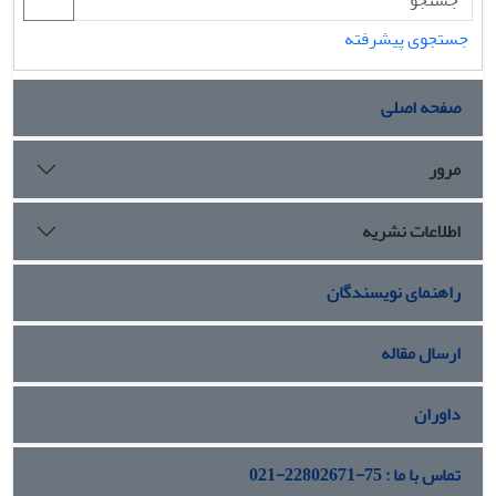
جستجوی پیشرفته
صفحه اصلی
مرور
اطلاعات نشریه
راهنمای نویسندگان
ارسال مقاله
داوران
تماس با ما : 75-22802671-021