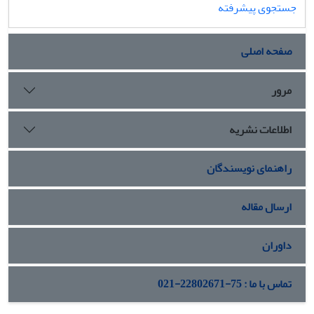
جستجوی پیشرفته
صفحه اصلی
مرور
اطلاعات نشریه
راهنمای نویسندگان
ارسال مقاله
داوران
تماس با ما : 75-22802671-021