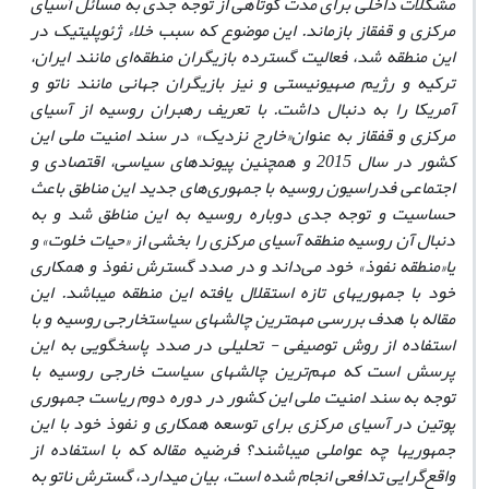
مشکلات داخلی برای مدت کوتاهی از توجه جدی به مسائل آسیای
مرکزی و قفقاز بازماند. این موضوع که سبب خلاء ژئوپلیتیک در
این منطقه شد، فعالیت گسترده بازیگران منطقه‌ای مانند ایران،
ترکیه و رژیم ‌صهیونیستی و نیز بازیگران جهانی مانند ناتو و
آمریکا را به دنبال داشت. با تعریف رهبران روسیه از آسیای
مرکزی و قفقاز به عنوان«خارج نزدیک» در سند امنیت ملی این
کشور در سال 2015 و همچنین پیوندهای سیاسی، اقتصادی و
اجتماعی فدراسیون روسیه با جمهوری‌های جدید این مناطق باعث
حساسیت و توجه جدی دوباره روسیه به این مناطق شد و به
دنبال آن روسیه منطقه آسیای مرکزی را بخشی از «حیات خلوت» و
یا«منطقه نفوذ» خود می‌داند و در صدد گسترش نفوذ و همکاری
خود با جمهوری­های تازه استقلال یافته این منطقه می­باشد. این
مقاله با هدف بررسی مهم­ترین چالش­های سیاست­خارجی روسیه و با
استفاده از روش توصیفی - تحلیلی در صدد پاسخگویی به این
پرسش است که مهم‌ترین چالش­های سیاست خارجی روسیه با
توجه به سند امنیت ملی این کشور در دوره دوم ریاست جمهوری
پوتین در آسیای مرکزی برای توسعه همکاری و نفوذ خود با این
جمهوری­ها چه عواملی می­باشند؟ فرضیه مقاله که با استفاده از
واقع‌گرایی تدافعی انجام شده است، بیان می­دارد، گسترش ناتو به