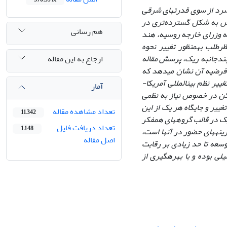
سرد از سوی قدرت‏های شرقی
سپس به شکل گسترده‌تری در
هم رسانی
ه وزرای خارجه روسیه، هند
طلب به‏منظور تغییر نحوه
ارجاع به این مقاله
 چندجانبه ریک، پرسش مقاله
 فرضیه آن نشان می‏دهد که
یر نظم بین‏المللی آمریکا-
آمار
کن در خصوص نیاز به نظمی
تغییر و جایگاه هر یک از این
تعداد مشاهده مقاله
11,342
ک در قالب گروه‏های هم‏فکر
تعداد دریافت فایل
1,148
نه‏های حضور در آنها است،
اصل مقاله
وسعه تا حد زیادی بر رقابت
لی بوده و با بهره‏گیری از