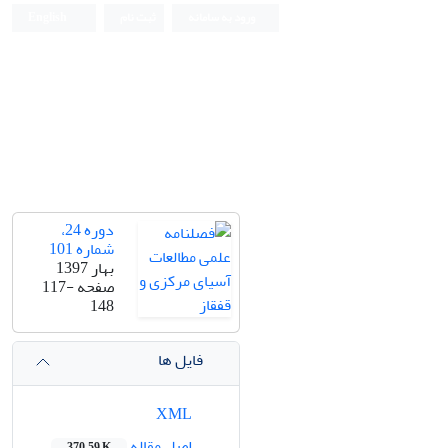
ورود به سامانه
ثبت نام
English
دوره 24،
شماره 101
بهار 1397
صفحه
117-
148
فایل ها
XML
اصل مقاله
370.59 K