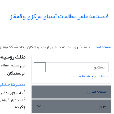
فصلنامه علمی مطالعات آسیای مرکزی و قفقاز
صفحه اصلی
مثلث روسیه-هند-چین (ریک) و امکان ایجاد شبکه نوظهو
مثلث روسیه-ه
نوع مقاله : مقال
نویسندگان
جستجوی پیشرفته
محمدرضا جهانگی
صفحه اصلی
1
دانشجوی دکتری ر
2
استادیار گروه ر
مرور
چکیده