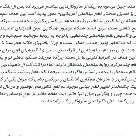
ند-چین موسوم به ریک از ساز‌و‌کارهایی به‏شمار می‌رود که پس از جنگ 
 یا تعدیل ساختار نظم بین‏الملل آمریکایی- محور پدید آمد. این هدف 
همکاری شانگهای، ائتلاف بریک و بعدها، بریکس پیگیری شده است. سه‏گان
ع تلاشی است برای ایجاد شبکه نوظهور همکاری میان قدرت‏های تجدیدنظر
 و تأسیس نظم بین‏المللی چندقطبی. با توجه به روابط دوجانبه، سه‏جانبه و
 که آیا تحقق چنین هدفی ممکن است و چرا؟ یافته‏های مقاله هم‏راستا با
د-چین به‏رغم برخورداری از ظرفیت‏های نسبی و انگیزه‏های قوی برای تغی
م این هدف در شرایط کنونی عاجز است؛ چراکه هرچند مسکو، دهلی نو و پ
م چندمرکزی روابط بین‏الملل اتفاق‏نظر دارند، اما ادراکات آنها از ماهیت این 
م بین‏المللی آینده در اساس واگرا است. نتیجه آنکه تعامل بیشتر شبکه ری
ن بریکس و یا سازمان همکاری شانگهای و بریکس پلاس که ایران یکی از گزی
قویت چشم‏انداز تغییر نظم جهانی موجود به نفع کشورهای نوظهور و درحال ت
ند-چین و واگرایی میان آنها فائق آید. مقاله حاضر از نوع توصیفی-تحلی
ر پی کشف علل ناکارآمدی سازوکار ریک برآمده است.