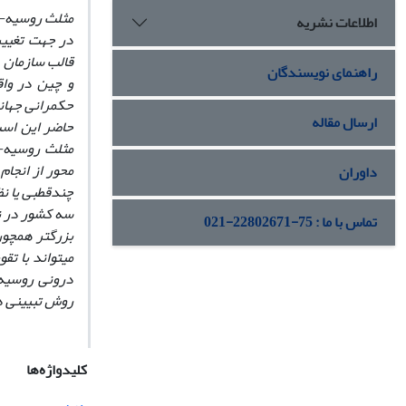
مثلث روسیه-ه
اطلاعات نشریه
در جهت تغییر
قالب سازمان 
راهنمای نویسندگان
و چین در واق
حکمرانی جهانی
ارسال مقاله
حاضر این است
مثلث روسیه-هن
محور از انجا
داوران
چندقطبی یا نظا
سه کشور در نظ
تماس با ما : 75-22802671-021
بزرگ‏تر همچو
می‏تواند با ت
درونی روسیه-ه
روش تبیینی د
کلیدواژه‌ها