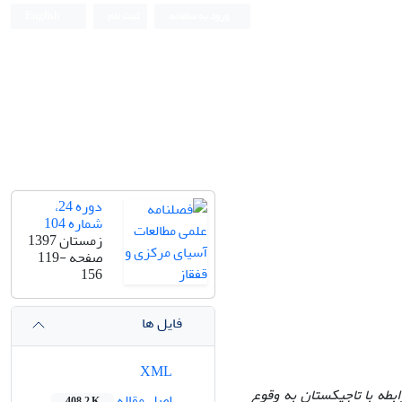
ورود به سامانه
ثبت نام
English
دوره 24،
شماره 104
زمستان 1397
صفحه
119-
156
فایل ها
XML
بطه با تاجیکستان به وقوع
اصل مقاله
408.2 K