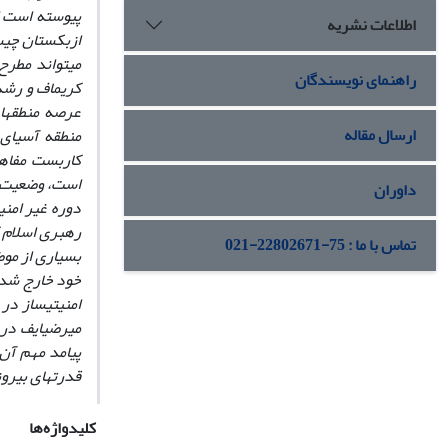
پیوسته است ای
اطلاعات نشریه
ازبکستان چیست
می­تواند مط
راهنمای نویسندگان
کریم­اف و رش
عرصه منطقه­ا
ارسال مقاله
منطقه آسیای 
کاربست مفاهی
داوران
تماس با ما : 75-22802671-021
بسیاری از موض
خود خارج شده 
امنیتی­ساز در
میرضیایف در 
پیامد مهم آن
قدرت­های بیرو
کلیدواژه‌ها