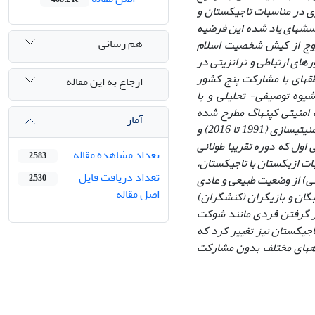
زی در مناسبات تاجیکستان و
رسش­های یاد شده این فرضیه
هم رسانی
روج از کیش شخصیت اسلام
ای ارتباطی و ترانزیتی در
ه­ای با مشارکت پنج کشور
ارجاع به این مقاله
یوه توصیفی- تحلیلی و با
ب امنیتی کپنهاگ مطرح شده
آمار
است، وضعیت مناسبات تاجیکستان و ازبکستان را در دو دوره زمانی مشخص یعنی دوره امنیتی­سازی (1991 تا 2016) و
ر مقطع زمانی اول که دوره تقریبا طولانی
تعداد مشاهده مقاله
2,583
ی­گیرد در روند مناسبات ازبکستان با تاجیکستان،
تعداد دریافت فایل
تی) از وضعیت طبیعی و عادی
2,530
اصل مقاله
بگان و بازیگران (کنشگران)
رار گرفتن فردی مانند شوکت
جیکستان نیز تغییر کرد که
ه­های مختلف بدون مشارکت