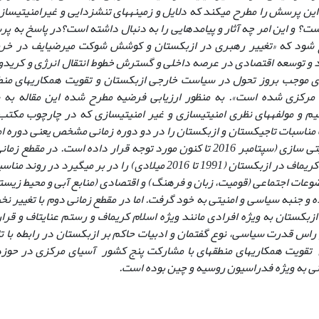
ن پرسش را مطرح می­کند که دلایل و زمینه­های تنش­زدایی و غیرامنیتی­سا
؟ و این امر چه آثار و پیامدهایی را به دنبال داشته است؟در پاسخ به پ
رح شود که «تغییر رهبری در ازبکستان و کوشش شوکت میرضیایف در خ
د و توسعه اقتصادی در عرصه داخلی و گسترش خطوط انتقال انرژی و کریدوره
ی موجب بروز تحول در سیاست خارجی ازبکستان و تقویت همکاری­های منطق
مرکزی شده است». به منظور ارزیابی فرضیه مطرح شده این مقاله به ش
م و مولفه­های نظری امنیتی­سازی و غیر امنیتی­سازی که در چارچوب مکت
دوره غیر امنیتی سازی (سپتامبر 2016 تا کنون مورد توجه قرار داده است. د
رهبری اسلام کریم­اف در ازبکستان (1991 تا 2016 میلادی) را در بر م
وعات اجتماعی (قومیت، زبان و فرهنگ) و اقتصادی (منابع آبی و محیط زیس
و جنبه سیاسی و امنیتی به خود گرفت. اما در مقطع زمانی دوم با تغییر نخ
 ازبکستان به ویژه افرادی مانند ویژه اسلام کریم­اف و رستم عنایت­اف و ق
راس قدرت سیاسی، نوع گفتمان و ادبیات حاکم بر ازبکستان در رابطه با تا
 تقویت همکاری­های منطقه­ای با مشارکت پنج کشور آسیای مرکزی در حوز
نی به ویژه فدراسیون روسیه و چین بوده است.