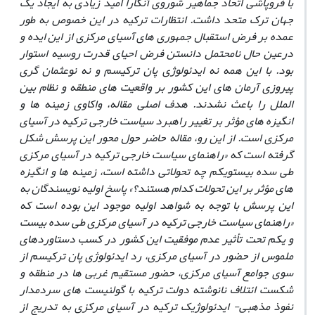
با فروپاشی اتحاد جماهیر شوروی آنکارا امید زیادی به ایجاد یک
جهان ترک متحد داشت. انتظارات ترکیه در این خصوص به ‏طور
عمده بر فرض استقبال جمهوری ‏های آسیای مرکزی از این ایده و
درعین حال نامحتمل دانستن فرض احیای قدرت روسیه استوار
بود. با این همه نه ایدئولوژی پان‏ ترکیسم و نه نوعثمان ‏گری
پیروزی آرمان‏ های این کشور بر واقعیت ‏های منطقه و نظام بین
‏الملل را باعث نشدند. هدف اصلی مقاله، واکاوی زمینه ‏ها و
انگیزه ‏های مؤثر بر تغییر راهبرد سیاست خارجی ترکیه در آسیای
مرکزی است. از این رو، مقاله حاضر حول محور این پرسش شکل
گرفته ‏است که «راهنمای سیاست خارجی ترکیه در آسیای مرکزی
طی سده بیست‏
ویکم چه تحولاتی داشته ‏است، زمینه ‏ها و انگیزه‏
های مؤثر بر این تحولات کدام هستند؟» پاسخ اولیه نویسندگان به
این پرسش با توجه به شواهد اولیه موجود این بوده است که
«راهنمای سیاست خارجی ترکیه در آسیای مرکزی طی سده بیست
‏و یکم تحت تأثیر عدم موفقیت این کشور در کسب دستاوردهای
ملموس از حضور در آسیای مرکزی، رد ایدئولوژی پان ‏ترکیسم از
سوی جوامع آسیای مرکزی، حضور مستقیم غربی ‏ها در منطقه و
شکست ائتلاف نانوشته دولت ترکیه با گولنیست ‏های سردمدار
نفوذ مذهبی- ایدئولوژیک ترکیه در آسیای مرکزی به ‏تدریج از