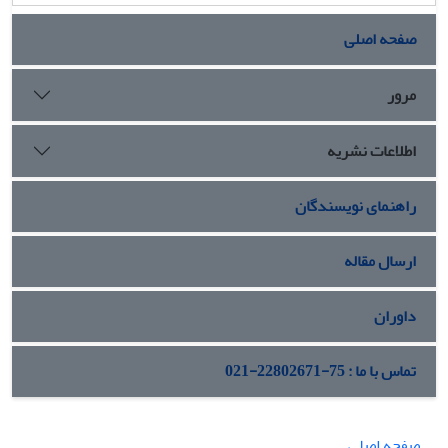
صفحه اصلی
مرور
اطلاعات نشریه
راهنمای نویسندگان
ارسال مقاله
داوران
تماس با ما : 75-22802671-021
صفحه اصلی