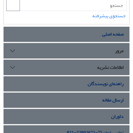
جستجوی پیشرفته
صفحه اصلی
مرور
اطلاعات نشریه
راهنمای نویسندگان
ارسال مقاله
داوران
تماس با ما : 75-22802671-021