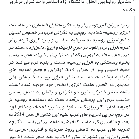
استادیار روابط بین الملل، دانشگاه آزاد اسلامی واحد تهران مرکزی
چکیده
وجود میزان قابل‌توجهی از وابستگی متقابل نامتقارن در مناسبات
انرژی روسیه-اتحادیه اروپایی به نگرانی غرب در خصوص تبدیل
منابع انرژی روسیه به سرمایه سیاسی و بهره ‏گیری کرملین از
اهرم انرژی برای نفوذ در خارج نزدیک و اروپا، دامن زده است. در
عین حال، اتحادیه اروپایی که از مدت‏ها پیش با پیامدهای سیاسی
بالقوه وابستگی به انرژی روسیه، دست ‏و پنجه نرم می‏ کند در
محیط امنیتی پس از بحران 2014 اوکراین و وضع تحریم ‏های
یکجانبه ایالات متحده علیه بخش انرژی روسیه با چالش ‏های
جدیدی در تأمین امنیت انرژی اعضای خود مواجه شده است.
مقاله حاضر با ترکیب این دو نگرانی و چالش به‏ دنبال پاسخی
مناسب برای این پرسش برآمده است که «استفاده روسیه از
اهرم صادارت گاز برای کسب نفوذ و پیش‏برد اهداف و منافع خود
در اروپا در پی تحریم‏ های غرب علیه این کشور از سال 2014 به
بعد، چه تغییری کرده است؟» فرضیه مقاله نیز این است، «اگرچه
تحریم‏ های غرب به کاهش ورود سرمایه و فناوری خارجی به
بخش انرژی این کشور از سال 2014 به بعد منجر شده، اما نیاز