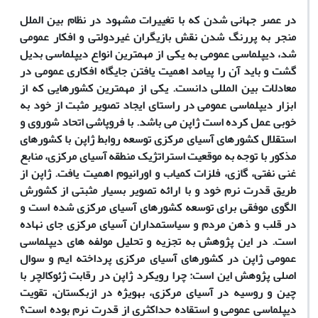
در عصر جهانی شدن که با تغییرات مشهود در نظام بین الملل
منجر به پررنگ شدن نقش بازیگران غیردولتی و افکار عمومی
شد، دیپلماسی عمومی به یکی از مهمترین انواع دیپلماسی بدیل
گشت و باید آن را پیامد اهمیت یافتن جایگاه افکاری عمومی در
معادلات بین المللی دانست. یکی از مهمترین کشورهایی که از
ابزار دیپلماسی عمومی در راستای ایجاد تصویر مثبت از خود به
خوبی عمل کرده است ژاپن می باشد. با فروپاشی اتحاد شوروی و
استقلال کشورهای آسیای مرکزی توسعه روابط ژاپن با کشورهای
مذکور با توجه به موقعیت استراتژیک منطقه آسیای مرکزی، منابع
غنی نفتی، گازی، فلزات کمیاب و اورانیوم اهمیت یافت. ژاپن از
طریق قدرت نرم خود و با ارائه تصویر بسیار مثبتی از کشورش
الگوی موفقی برای توسعه کشورهای آسیای مرکزی شده است و
در قلب و ذهن مردم و سیاستمداران آسیای مرکزی جای نهاده
است. در این پژوهش به تجزیه و تحلیل مولفه های دیپلماسی
عمومی ژاپن در کشورهای آسیای مرکزی پرداخته ایم و سوال
اصلی پژوهش این است:
چرا رویکرد ژاپن در رقابت ژئوکالچر با
چین و روسیه در آسیای مرکزی، به­ویژه در ازبکستان، تقویت
دیپلماسی عمومی و استقاده حداکثری از قدرت نرم بوده است؟