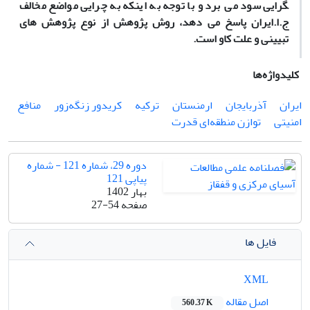
گرایی سود می ­برد و با توجه به اینکه به چرایی مواضع مخالف
ج.ا.ایران پاسخ می ­دهد، روش پژوهش از نوع پژوهش ­های
تبیینی و علت ­کاو است.
کلیدواژه‌ها
ایران
آذربایجان
ارمنستان
ترکیه
کریدور زنگه‌زور
منافع
امنیتی
توازن منطقه‌ای قدرت
دوره 29، شماره 121 - شماره
پیاپی 121
بهار 1402
صفحه
27-54
فایل ها
XML
اصل مقاله
560.37 K