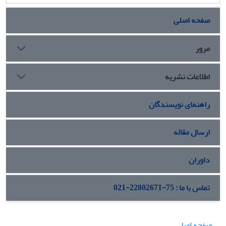
صفحه اصلی
مرور
اطلاعات نشریه
راهنمای نویسندگان
ارسال مقاله
داوران
تماس با ما : 75-22802671-021
صفحه اصلی