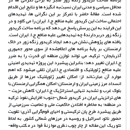
برنامه ساخت کریدور زنگه ­زور منجر به برخی نگرانی ­ها در
محافل سیاسی و مدنی ایران نسبت‌به انگیزه­ ها و نتایج این اقدام
شده است. مقالۀ حاضر با تمرکز بر این نگرانی ­ها، تهدیدهای
احتمالی ساخت این کریدور علیه منافع ج.ا. ایران را می ­کاود و در
این فرایند به این پرسش پاسخ می­ دهد که برنامه ساخت کریدور
زنگه ­زور دربردارندۀ چه تهدیدهایی علیه منافع ج.ا. ایران است.
یافته ­های پژوهش نشان می ­دهد ایجاد کریدور زنگه ­زور در خاک
ارمنستان، بر پایۀ برنامه­ های اعلام‌شده از سوی محور جمهوری
آذربایجان- ترکیه، می ­تواند توازن منطقه ­ای قدرت را به ضرر
ج.ا.ایران تغییر دهد؛ بنابراین پیشبرد این پروژه تهدیدی امنیتی
علیه منافع ژئوپلتیک و اقتصادی ج.ا.ایران تلقی می­شود که اهم
موارد آن عبارت‌اند از: امکان تغییر ژئوپلتیک مرزها از طریق
انسداد مرز زمینی ایران و ارمنستان؛ امکان همگرایی ارمنستان با
بلوک غرب و تشدید تنهایی استراتژیک ج.ا.ایران؛ کاهش مزیت ­
های ترانزیتی ایران در کریدور شمال-جنوب؛ افزایش نفوذ ترکیه
در منطقه؛ به مخاطره افتادن حاکمیت ملی و تمامیت سرزمینی از
طریق پیشبرد طرح پان­ ترکیستی و احیای قوم‌گرایی آذری؛ تقویت
حضور ناتو، اسرائیل و روسیه در مرزهای شمالی کشور. به لحاظ
تئوریک این مقاله از چارچوب نظری موازنۀ قوا در مکتب واقع­