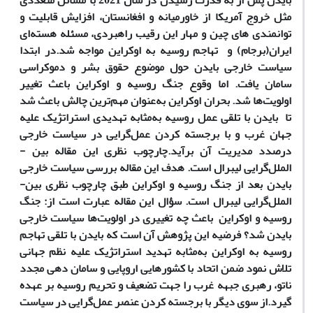
بایدن پس از به قدرت رسیدن در سال 2021 با مسائل متعددی
مثل خروج آمریکا از خاورمیانه و افغانستان، افزایش قابلیت و
توانمندی­ های چین و مهار این رقیب راهبردی، مسئله هسته‌ای
ایران(برجام) و تهاجم روسیه به اوکراین مواجه شد.در ابتدا
سیاست خارجی بایدن حول موضوع حقوق بشر و دموکراسی
سامان یافت. اما وقوع جنگ روسیه و اوکراین باعث تغییر
اولویت‌ها شد. بحران اوکراین به‌عنوان مهم‌ترین چالش باعث شد
تا بایدن با تلقی عمل روسیه به‌مثابه تهدیدی استراتژیک علیه
جهان غرب و با برجسته کردن عمل‌گرایی در سیاست خارجی
درصدد مدیریت آن برآید.چارچوب نظری این مقاله بین ­
الملل‌گرایی لیبرال است. هدف این مقاله بررسی سیاست خارجی
بایدن بعد از جنگ روسیه و اوکراین طبق چارچوب نظری بین­
الملل‌گرایی لیبرال است. سؤال این مقاله عبارت است از: جنگ
روسیه و اوکراین باعث چه تغییری در اولویت‌ها سیاست خارجی
بایدن شد؟ فرضیه این پژوهش آن است که بایدن با تلقی تهاجم
روسیه به اوکراین به‌مثابه تهدید استراتژیک علیه نظم جهانی
تلاش نمود ضمن اتحاد با کشورهایی اروپایی و سامان دهی مجدد
ناتو، رهبری جبهه غرب را جهت تضعیف و تحریم روسیه بر عهده
گیرد.از سوی دیگر با برجسته کردن عنصر عمل‌گرایی در سیاست