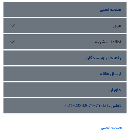
صفحه اصلی
مرور
اطلاعات نشریه
راهنمای نویسندگان
ارسال مقاله
داوران
تماس با ما : 75-22802671-021
صفحه اصلی