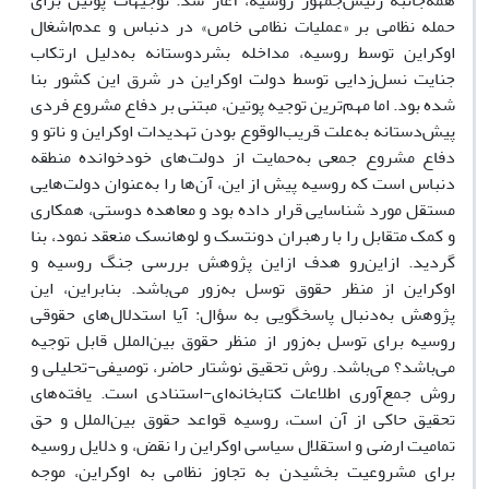
همه‌جانبه رئیس‌جمهور روسیه، آغاز شد. توجیهات پوتین برای
حمله نظامی بر «عملیات نظامی خاص» در دنباس و عدم‌اشغال
اوکراین توسط روسیه، مداخله بشردوستانه به‌دلیل ارتکاب
جنایت نسل‌زدایی توسط دولت اوکراین در شرق این کشور بنا
شده بود. اما مهم‌ترین توجیه پوتین، مبتنی بر دفاع مشروع فردی
پیش‌دستانه به‌علت قریب‌الوقوع بودن تهدیدات اوکراین و ناتو و
دفاع مشروع جمعی به‌حمایت از دولت‌های خودخوانده منطقه
دنباس است که روسیه پیش ‌از این، آن‌ها را به‌عنوان دولت‌هایی
مستقل مورد شناسایی قرار داده بود و معاهده دوستی، همکاری
و کمک متقابل را با رهبران دونتسک و لوهانسک منعقد نمود، بنا
گردید. ازاین‌رو هدف ازاین پژوهش بررسی جنگ روسیه و
اوکراین از منظر حقوق توسل به‌زور می‌باشد. بنابراین، این
پژوهش به‌دنبال پاسخگویی به سؤال: آیا استدلال‌های حقوقی
روسیه برای توسل به‌زور از منظر حقوق بین‌الملل قابل توجیه
می‌باشد؟ می‌باشد. روش تحقیق نوشتار حاضر، توصیفی-تحلیلی و
روش جمع‌آوری اطلاعات کتابخانه‌ای-استنادی است. یافته‌های
تحقیق حاکی از آن است، روسیه قواعد حقوق بین‌الملل و حق
تمامیت ارضی و استقلال سیاسی اوکراین را نقض، و دلایل روسیه
برای مشروعیت بخشیدن به تجاوز نظامی به اوکراین، موجه