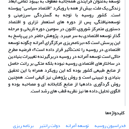
توسعه به‌عنوان فرآیندی همه‌جانبه معطوف به بهبود تمامی ابعاد
زندگی یک ملت، بیش از همه با رویکرد "اقتصاد سیاسی" پیوسته
است. کشور روسیه با توجه به گستردگی سرزمینی و
توسعه‌نیافتگی، پس از دوره­ های استعمار تزاری و اقتصاد
دستوری متمرکز شوروی، اکنون در سومین دوره تاریخی و مرحله
گذار توسعه اقتصادی به سر می­برد. پژوهش حاضر در پی پاسخ به
این پرسش است که «برنامه‌ریزی مرکزگرای آمرانه چگونه توسعه
اقتصادی در روسیه را تحت‌تأثیر قرار داده ­است؟» فرضیه مطرح
حاکی است توسعه آمرانه در روسیه دربرگیرنده تغییرات بنیادین
در ساختارهای اقتصادی روسیه نبوده بلکه متکی بر رانت حاصل
از منابع طبیعی کشور بوده که این رویکرد همراه با
این تحقیق
بنیادی و تبیینی است و روش پژوهش نیز کیفی است. همچنین
روش گردآوری داده­ها از منابع کتابخانه ­ای و مصاحبه بوده و
الگوی تحلیل داده­ ها نیز نظریه قطب­ های رشد است.
کلیدواژه‌ها
فدراسیون روسیه
توسعه آمرانه
دولت رانتیر
برنامه ریزی