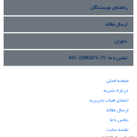
راهنمای نویسندگان
ارسال مقاله
داوران
تماس با ما : 75-22802671-021
صفحه اصلی
درباره نشریه
اعضای هیات تحریریه
ارسال مقاله
تماس با ما
نقشه سایت