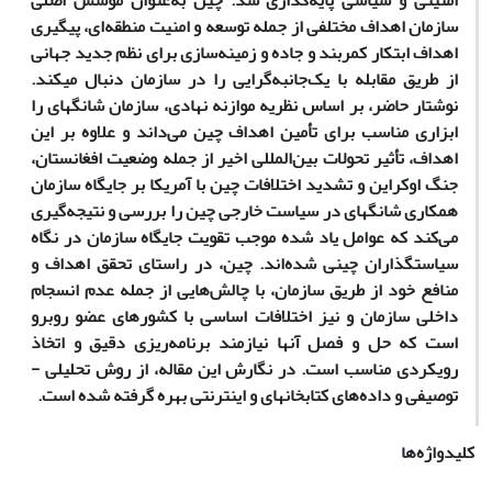
امنیتی و سیاسی پایه‌گذاری شد. چین به‌عنوان مؤسس اصلی
سازمان اهداف مختلفی از جمله توسعه و امنیت منطقه‌ای، پیگیری
اهداف ابتکار کمربند و جاده و زمینه‌سازی برای نظم جدید جهانی
از طریق مقابله با یک‌جانبه‌گرایی را در سازمان دنبال می­کند.
نوشتار حاضر، بر اساس نظریه موازنه نهادی، سازمان شانگهای را
ابزاری مناسب برای تأمین اهداف چین می‌داند و علاوه بر این
اهداف، تأثیر تحولات بین‌المللی اخیر از جمله وضعیت افغانستان،
جنگ اوکراین و تشدید اختلافات چین با آمریکا بر جایگاه سازمان
همکاری شانگهای در سیاست خارجی چین را بررسی و نتیجه‌گیری
می‌کند که عوامل یاد شده موجب تقویت جایگاه سازمان در نگاه
سیاست­گذاران چینی شده‌اند. چین، در راستای تحقق اهداف و
منافع خود از طریق سازمان، با چالش‌هایی از جمله عدم انسجام
داخلی سازمان و نیز اختلافات اساسی با کشورهای عضو روبرو
است که حل و فصل آنها نیازمند برنامه‌ریزی دقیق و اتخاذ
رویکردی مناسب است. در نگارش این مقاله، از روش تحلیلی -
توصیفی و داده‌های کتابخانه­ای و اینترنتی بهره گرفته شده است
.
کلیدواژه‌ها