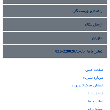
راهنمای نویسندگان
ارسال مقاله
داوران
تماس با ما : 75-22802671-021
صفحه اصلی
درباره نشریه
اعضای هیات تحریریه
ارسال مقاله
تماس با ما
نقشه سایت