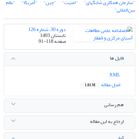
"سازمان همکاری شانگهای"
"امنیت"
"چین"
"آمریکا"
"نظم
بین‌المللی"
دوره 30، شماره 126
تابستان 1403
صفحه
91-118
فایل ها
XML
اصل مقاله
1.01 M
هم رسانی
ارجاع به این مقاله
آمار