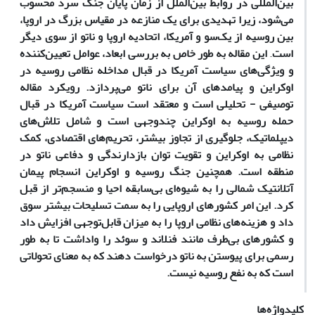
بین‌المللی در روابط بین‌الملل از زمان پایان جنگ سرد محسوب
می‌شود، زیرا تهدیدی برای یک منازعه در مقیاس بزرگ در اروپا،
بین روسیه از یک‌سو و آمریکا، اتحادیه اروپا و ناتو از سوی دیگر
است
.
این مقاله به طور خاص به بررسی ابعاد، عوامل تعیین‌کننده
و ویژگی‌های سیاست آمریکا در قبال مداخله نظامی روسیه در
اوکراین و پیامدهای آن برای ناتو می‌پردازد. رویکرد مقاله
توصیفی - تحلیلی است و معتقد است سیاست آمریکا در قبال
حمله روسیه به اوکراین چندوجهی است و شامل تلاش‌های
دیپلماتیک، جلوگیری از تجاوز بیشتر، تحریم‌های اقتصادی، کمک
نظامی به اوکراین و تقویت توان بازدارندگی و دفاعی ناتو در
منطقه است. همچنین جنگ روسیه و اوکراین انسجام پیمان
آتلانتیک شمالی را به شیوه‌ای بی‌سابقه احیا و منسجم‌تر از قبل
کرد. این امر کشورهای اروپایی را به سمت تسلیحات بیشتر سوق
داد و هزینه‌های نظامی اروپا را به میزان قابل‌توجهی افزایش داد
و کشورهای بی‌طرف مانند فنلاند و سوئد را واداشت تا به طور
رسمی برای پیوستن به ناتو درخواست دهند که به معنای تحولاتی
است که به نفع روسیه نیست.
کلیدواژه‌ها