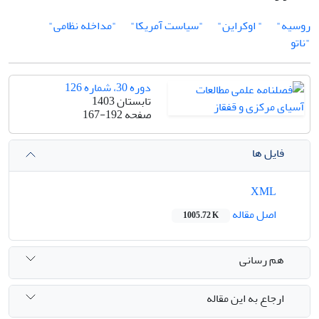
روسیه"
" اوکراین"
"سیاست آمریکا"
"مداخله نظامی"
"ناتو
دوره 30، شماره 126
تابستان 1403
صفحه
167-192
فایل ها
XML
اصل مقاله
1005.72 K
هم رسانی
ارجاع به این مقاله