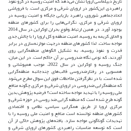
تاریخ دیپلماسی اروپا نشان می‌دهد که امنیت روسیه در گرو نفوذ
راهبردی این‌کشور در اروپای شرقی و مرکزی است. با فروپاشی
اتحادجماهیر شوروی، راهبرد بازیابی جایگاه و امنیت روسیه در
اروپای شرقی و مرکزی، نگرانی‌هایی را برای کشورهای منطقه
بوجود آورد. در همین ارتباط، وقوع بحران اوکراین در سال 2014
و الحاق کریمه به روسیه، امنیت منطقه و کل اروپا را با چالش جدی
مواجه ساخت. لذا کشورهای منطقه درجهت موازنه‌سازی در برابر
قدرت و نفوذ روسیه، به تشکیل الگوهای منطقه‌گرایی روی
آوردند، که نوعی نگاه ضدروسی بر آن حاکم است. در این میان،
جنگ روسیه و اوکراین در سال 2022، موجب همپوشانی و
همسویی در رفتارضدروسی قالب‌های چندجانبه‌ منطقه‌گرایی
شده است. با در نظرگرفتن ملاحظات فوق این سوال مطرح می‌شود
که منطقه‌گرایی ضدروسی در اروپای شرقی و مرکزی چگونه منافع
ملی روسیه را با تهدید مواجه ساخته است؟ فرضیه پژوهش بدین
گونه طرح شده است که منطقه گرایی ضد روسی در حوزه شرقی و
مرکزی اروپا از طریق همگرایی سیاسی، نظامی و اقتصادی
کشورهای منطقه توانسته است منافع و امنیت ملی روسیه را با
تهدیدات گوناگونی مواجه سازد. یافته‌های پژوهش حاکی از آن
است که توسعه مناسبات راهبردی کشورهای اروپای شرقی و