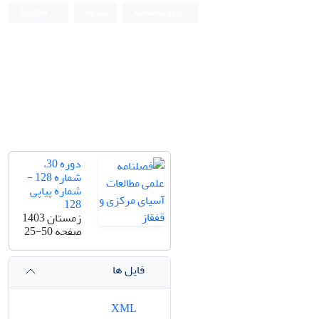
ورود به سامانه
ثبت نام
English
دوره 30،
شماره 128 -
شماره پیاپی
128
زمستان 1403
صفحه
25-50
فایل ها
XML