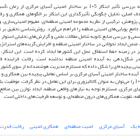
دف اصلی، تحلیل چگونگی تأثیرگذاری این ابتکار بر الگوهای همکاری و رق
پژوهش، ترکیبی از نظریه مجموعه امنیتی منطقه‌ای، مفهوم امنیتی‌سازی، 
جامع پویایی‌های امنیتی منطقه را فراهم می‌آورد. روش‌شناسی تحقیق بر ت
ی و بررسی منابع ثانویه شامل مقالات علمی و گزارش‌های تحلیلی استوار 
که ابتکار 5+1، ضمن ایجاد تحولاتی در ساختار امنیتی منطقه و افزایش گزینه‌های اس
ز در زمینه حفظ استقلال عمل این کشورها ایجاد کرده است. این ابتکار، ا
 در شکل‌دهی به آینده امنیتی منطقه نداشته است. رقابت فزاینده ق
منیتی پیچیده‌ای را شکل داده که مستلزم مدیریت هوشمندانه از سوی کشوره
 آینده ساختار امنیتی آسیای مرکزی بر اساس تعاملی پیچیده بین همکاری و
نقش ابتکار 5+1 را می‌توان به عنوان کاتالیزوری برای این تعامل در نظر گرفت. موف
ای مرکزی، مستلزم توجه به نیازهای واقعی منطقه، ایجاد توازن بین مناف
ه، تقویت همکاری‌های درون منطقه‌ای، و توسعه ظرفیت‌های داخلی است.
ه یک
آسیای مرکزی
امنیت منطقه‌ای
همکاری امنیتی
رقابت قدرت‌