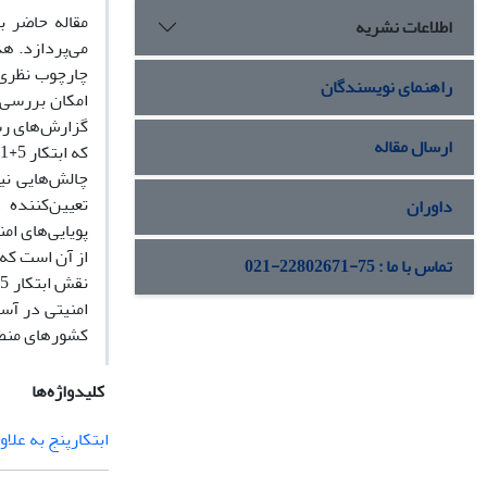
اطلاعات نشریه
می‌پردازد. ه
چارچوب نظری 
راهنمای نویسندگان
امکان بررسی 
گزارش‌های رسم
ارسال مقاله
چالش‌هایی نی
تعیین‌کننده
داوران
پویایی‌های ا
از آن است که
تماس با ما : 75-22802671-021
امنیتی در آسی
کشورهای منطق
کلیدواژه‌ها
ابتکارپنج به علاو