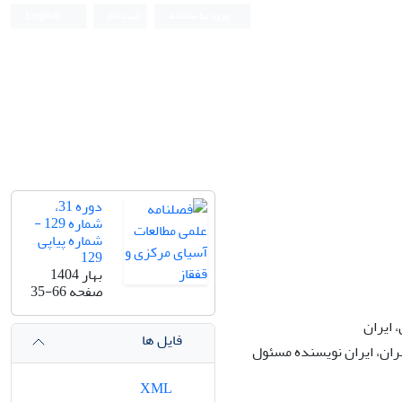
ورود به سامانه
ثبت نام
English
دوره 31،
شماره 129 -
شماره پیاپی
129
بهار 1404
صفحه
35-66
 ایران
فایل ها
هران، ایران نویسنده مسئول
XML