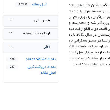
اصل مقاله
م تلاشهای خود را برای نگه داشتن کشورهای تازه
1.75 M
ب در منطقه اوراسیا و عدم
سیاگرایی با رویای احیای
هم رسانی
رنگتر شد و اتحادیه‌ها و
اقتصادی با الگو از اتحادیه
ارجاع به این مقاله
اروپا در فاصله کمی از بحران کریمه بوسیله روسیه، قزاقستان، بلاروس، قرقیزستان و ارمنستان در سال 2015 پا به
راسیا در مسیر همگرایی چه
روندها و پویایی‌هایی را گذرانده است؟ یافته‌های پژوهش نشان می‌دهد که اتحادیه اقتصادی اوراسیا در فاصله 2015
آمار
 استانداردها موفق عمل کرده
د بازار مشترک، استفاده از
تعداد مشاهده مقاله
528
 تاخیر مواجه بوده است.
تعداد دریافت فایل
227
اصل مقاله