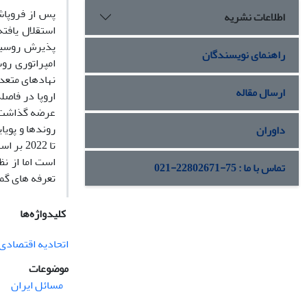
اطلاعات نشریه
استقلال یافت
پذیرش روسیه 
راهنمای نویسندگان
امپراتوری رو
نهادهای متعدد
ارسال مقاله
عرضه گذاشت. 
داوران
تا 022
است اما از نظ
تماس با ما : 75-22802671-021
تعرفه های گم
کلیدواژه‌ها
اتحادیه اقتصادی 
موضوعات
مسائل ایران